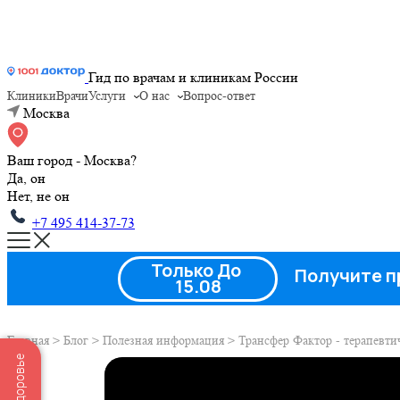
Гид по врачам и клиникам России
Клиники
Врачи
Услуги
О нас
Вопрос-ответ
Москва
Ваш город - Москва?
Да, он
Нет, не он
+7 495 414-37-73
Только До
Получите п
15.08
Главная
>
Блог
>
Полезная информация
>
Трансфер Фактор - терапевти