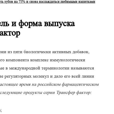
сть зубов на 75% и снова наслаждаться любимыми напитками
ель и форма выпуска
актор
рии из пяти биологически активных добавок,
ого компонента комплекс иммунологически
рые в международной терминологии называются
е регуляторных молекул и дало его всей линии
настоящее время на российском фармацевтическом
следующие продукты серии Трансфер фактор:
;