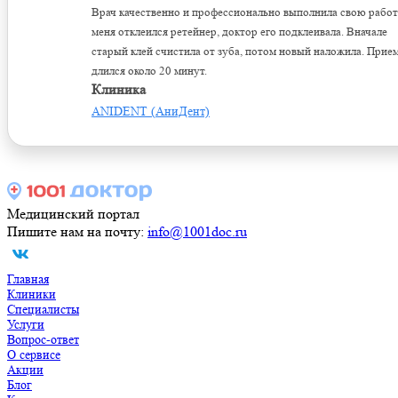
Врач качественно и профессионально выполнила свою работ
меня отклеился ретейнер, доктор его подклеивала. Вначале
старый клей счистила от зуба, потом новый наложила. Прие
длился около 20 минут.
Клиника
ANIDENT (АниДент)
Медицинский портал
Пишите нам на почту:
info@1001doc.ru
Главная
Клиники
Специалисты
Услуги
Вопрос-ответ
О сервисе
Акции
Блог