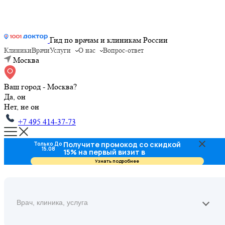
Гид по врачам и клиникам России
Клиники
Врачи
Услуги
О нас
Вопрос-ответ
Москва
Ваш город - Москва?
Да, он
Нет, не он
+7 495 414-37-73
Получите промокод со скидкой
Только До
15.08
15% на первый визит в
стоматологию
Узнать подробнее