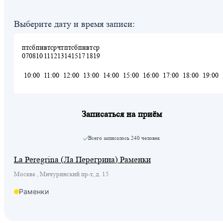
Выберите дату и время записи:
пт
сб
пн
вт
ср
чт
пт
сб
пн
вт
ср
07
08
10
11
12
13
14
15
17
18
19
10:00
11:00
12:00
13:00
14:00
15:00
16:00
17:00
18:00
19:00
Записаться на приём
Всего записалось
240 человек
La Peregrina (Ла Перегрина) Раменки
Москва , Мичуринский пр-т, д. 15
Раменки