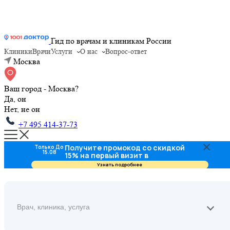
Гид по врачам и клиникам России
Клиники
Врачи
Услуги
О нас
Вопрос-ответ
Москва
Ваш город - Москва?
Да, он
Нет, не он
+7 495 414-37-73
Получите промокод со скидкой
Только До
15.08
15% на первый визит в
стоматологию
Узнать подробнее