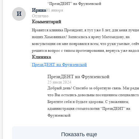
“ПрезиДЕНТ” на Фрунзенской
Ирина
01 января
И
Отлично
Комментарий
Нравится клиника Президент, я тут уже 8 лет, для меня лучше
наших Хамовниках! Записалась к врачу Магомедову, на
консультации он мне понравился всем, что руки умелые, сей
решится вопрос с типом протезирования, вернусь уже надол
Клиника
ПрезиДЕНТ на Фрунзенской
ПрезиДЕНТ на Фрунзенской
25 июля 2024
Добрый день! Спасибо за обратную связь. Мы рады
что Вы остались довольны посещением специалиста
Берегите себя и будьте здоровы. С уважением,
администрация стоматологии “ПрезиДЕНТ” на
Фрунзенской
Показать еще