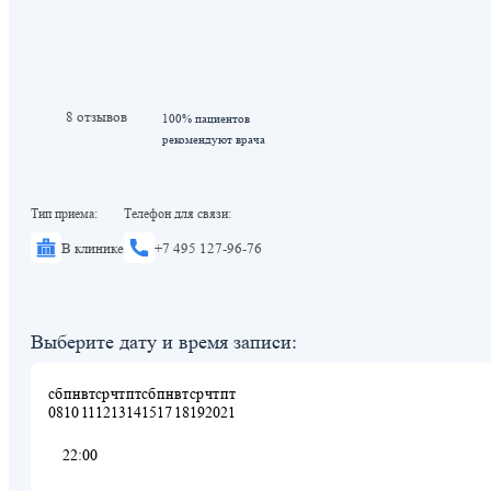
8 отзывов
100% пациентов
рекомендуют врача
Тип приема:
Телефон для связи:
В клинике
+7 495 127-96-76
Выберите дату и время записи:
сб
пн
вт
ср
чт
пт
сб
пн
вт
ср
чт
пт
08
10
11
12
13
14
15
17
18
19
20
21
22:00