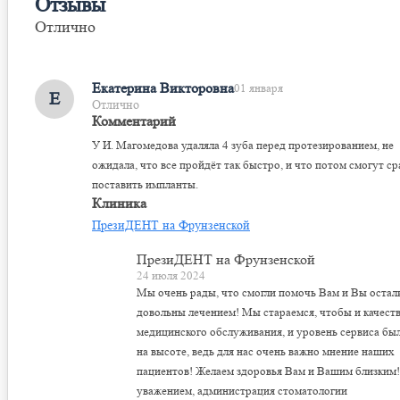
Отзывы
Отлично
Оставить отзыв
Екатерина Викторовна
01 января
Е
Отлично
Комментарий
У И. Магомедова удаляла 4 зуба перед протезированием, не
ожидала, что все пройдёт так быстро, и что потом смогут ср
поставить импланты.
Клиника
ПрезиДЕНТ на Фрунзенской
ПрезиДЕНТ на Фрунзенской
24 июля 2024
Мы очень рады, что смогли помочь Вам и Вы остал
довольны лечением! Мы стараемся, чтобы и качест
медицинского обслуживания, и уровень сервиса бы
на высоте, ведь для нас очень важно мнение наших
пациентов! Желаем здоровья Вам и Вашим близким!
уважением, администрация стоматологии