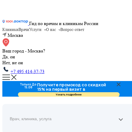
Гид по врачам и клиникам России
Клиники
Врачи
Услуги
О нас
Вопрос-ответ
Москва
Ваш город - Москва?
Да, он
Нет, не он
+7 495 414-37-73
Получите промокод со скидкой
Только До
15.08
15% на первый визит в
стоматологию
Узнать подробнее