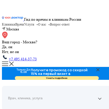
Гид по врачам и клиникам России
Клиники
Врачи
Услуги
О нас
Вопрос-ответ
Москва
Ваш город - Москва?
Да, он
Нет, не он
+7 495 414-37-73
Получите промокод со скидкой
Только До
15.08
15% на первый визит в
стоматологию
Узнать подробнее