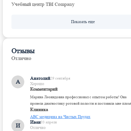
Учебный центр TBI Companу
Отзывы
Отлично
Оставить отзыв
Анатолий
29 сентября
А
Хорошо
Комментарий
Марина Леонидовна профессионал с опытом работы! Она
провела диагностику ротовой полости и поставила мне плом
Клиника
ABC медицина на Чистых Прудах
Иван
03 апреля
И
Отлично