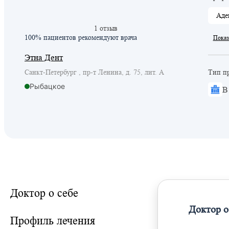
Аде
1 отзыв
100% пациентов
рекомендуют врача
Показ
Этна Дент
Санкт-Петербург , пр-т Ленина, д. 75, лит. А
Тип п
Рыбацкое
В
Доктор о себе
Доктор о
Профиль лечения