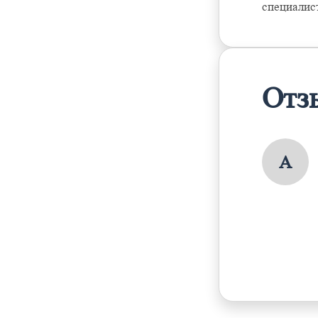
специалис
Отз
А