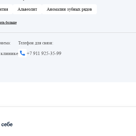
нтия
Альвеолит
Аномалии зубных рядов
ать больше
риема:
Телефон для связи:
 клинике
+7 911 925-35-99
 себе