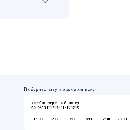
Выберите дату и время записи:
чт
пт
сб
пн
вт
ср
чт
пт
сб
пн
вт
ср
06
07
08
10
11
12
13
14
15
17
18
19
15:00
16:00
17:00
18:00
19:00
20:00