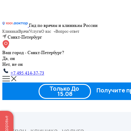
Гид по врачам и клиникам России
Клиники
Врачи
Услуги
О нас
Вопрос-ответ
Санкт-Петербург
Ваш город - Санкт-Петербург?
Да, он
Нет, не он
+7 495 414-37-73
Только До
Получите п
15.08