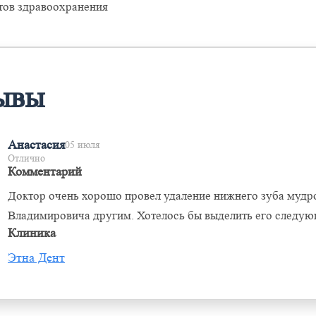
тов здравоохранения
ывы
Анастасия
05 июля
Отлично
Комментарий
Доктор очень хорошо провел удаление нижнего зуба мудро
Владимировича другим. Хотелось бы выделить его следующ
Клиника
Этна Дент