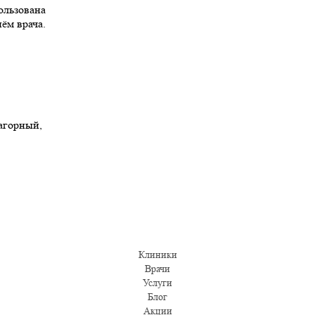
ользована
иём врача.
Нагорный,
Клиники
Врачи
Услуги
Блог
Акции