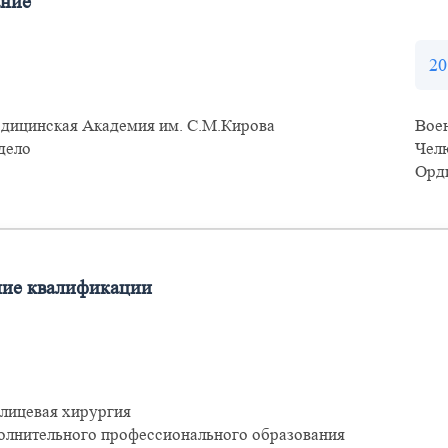
ание
20
дицинская Академия им. С.М.Кирова
Вое
дело
Чел
Орд
ие квалификации
лицевая хирургия
олнительного профессионального образования