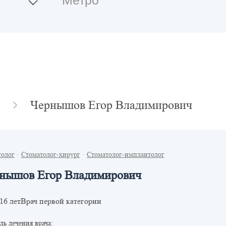
Чернышов Егор Владимирович
толог
·
Стоматолог-хирург
·
Стоматолог-имплантолог
нышов Егор Владимирович
Врач первой категории
16 лет
ь лечения врача: