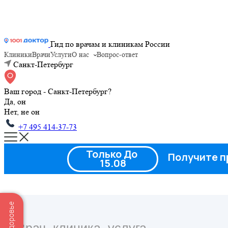
Гид по врачам и клиникам России
Клиники
Врачи
Услуги
О нас
Вопрос-ответ
Санкт-Петербург
Ваш город - Санкт-Петербург?
Да, он
Нет, не он
+7 495 414-37-73
Только До
Получите п
15.08