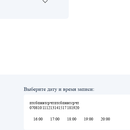
Выберите дату и время записи:
пт
сб
пн
вт
ср
чт
пт
сб
пн
вт
ср
чт
07
08
10
11
12
13
14
15
17
18
19
20
16:00
17:00
18:00
19:00
20:00