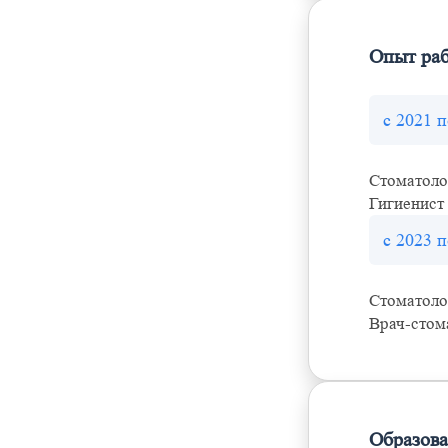
Опыт ра
с 2021 
Стоматоло
Гигиенист
с 2023 п
Стоматоло
Врач-стом
Образов