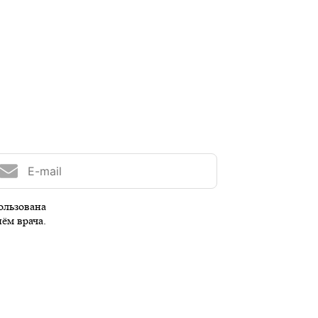
ользована
иём врача.