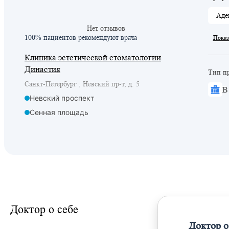
Аде
Нет отзывов
100% пациентов
рекомендуют врача
Показ
Клиника эстетической стоматологии
Династия
Тип п
Санкт-Петербург , Невский пр-т, д. 5
В
Невский проспект
Сенная площадь
Гостиный двор
Спасская
Адмиралтейская
Доктор о себе
Доктор о