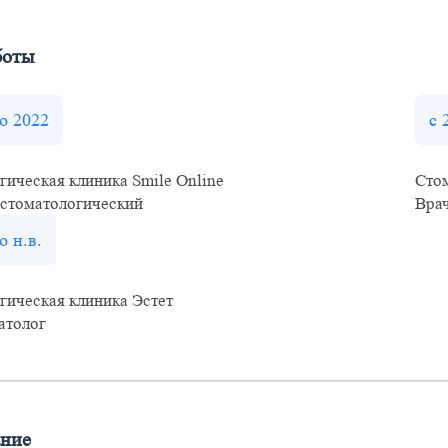
боты
по 2022
с 
гическая клиника Smile Online
Сто
 стоматологический
Вра
о н.в.
гическая клиника Эстет
атолог
ание