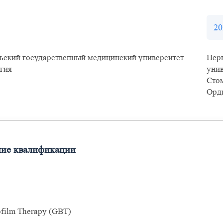
20
ьский государственный медицинский университет
Пер
гия
унив
Сто
Орд
ие квалификации
ofilm Therapy (GBT)