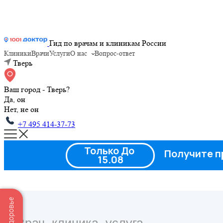
Гид по врачам и клиникам России
Клиники
Врачи
Услуги
О нас
Вопрос-ответ
Тверь
Ваш город - Тверь?
Да, он
Нет, не он
+7 495 414-37-73
Только До
Получите п
15.08