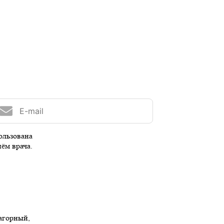
ользована
иём врача.
Нагорный,