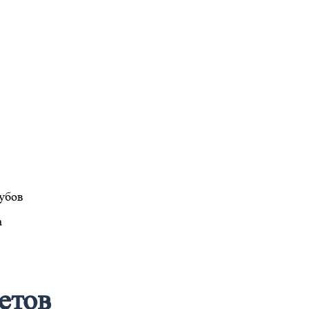
убов
а
етов