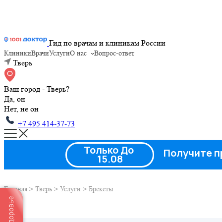
Гид по врачам и клиникам России
Клиники
Врачи
Услуги
О нас
Вопрос-ответ
Тверь
Ваш город - Тверь?
Да, он
Нет, не он
+7 495 414-37-73
Только До
Получите п
15.08
Главная
>
Тверь
>
Услуги
>
Брекеты