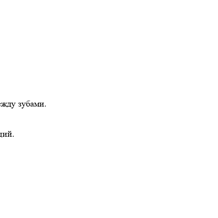
ежду зубами.
ций.