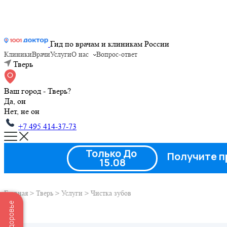
Гид по врачам и клиникам России
Клиники
Врачи
Услуги
О нас
Вопрос-ответ
Тверь
Ваш город - Тверь?
Да, он
Нет, не он
+7 495 414-37-73
Только До
Получите п
15.08
Главная
>
Тверь
>
Услуги
>
Чистка зубов