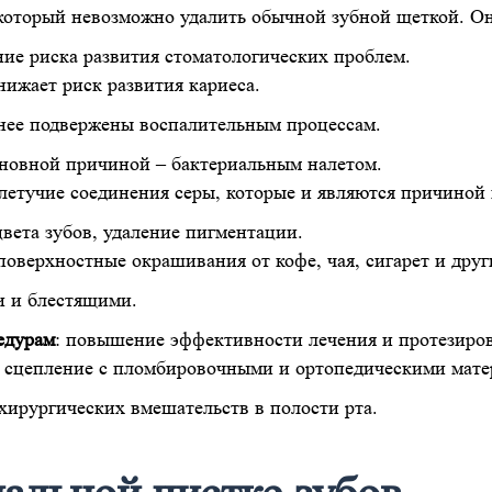
который невозможно удалить обычной зубной щеткой. Он
ние риска развития стоматологических проблем.
нижает риск развития кариеса.
енее подвержены воспалительным процессам.
основной причиной – бактериальным налетом.
летучие соединения серы, которые и являются причиной 
цвета зубов, удаление пигментации.
оверхностные окрашивания от кофе, чая, сигарет и дру
и и блестящими.
едурам
: повышение эффективности лечения и протезиро
е сцепление с пломбировочными и ортопедическими мате
хирургических вмешательств в полости рта.