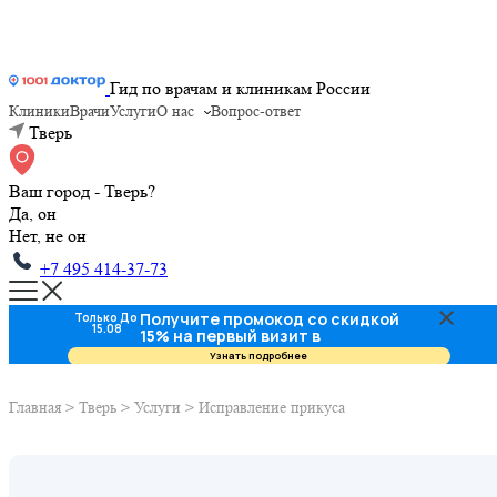
Гид по врачам и клиникам России
Клиники
Врачи
Услуги
О нас
Вопрос-ответ
Тверь
Ваш город - Тверь?
Да, он
Нет, не он
+7 495 414-37-73
Получите промокод со скидкой
Только До
15.08
15% на первый визит в
стоматологию
Узнать подробнее
Главная
>
Тверь
>
Услуги
>
Исправление прикуса