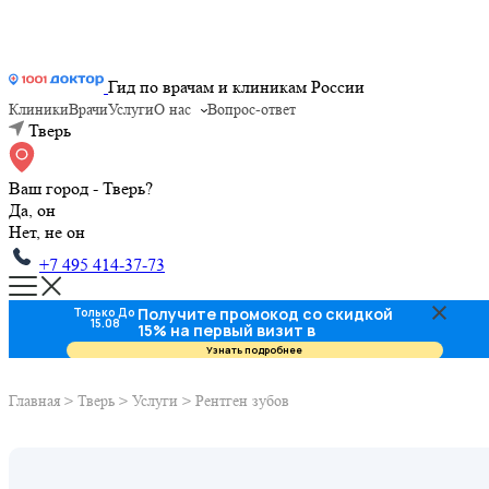
Гид по врачам и клиникам России
Клиники
Врачи
Услуги
О нас
Вопрос-ответ
Тверь
Ваш город - Тверь?
Да, он
Нет, не он
+7 495 414-37-73
Получите промокод со скидкой
Только До
15.08
15% на первый визит в
стоматологию
Узнать подробнее
Главная
>
Тверь
>
Услуги
>
Рентген зубов