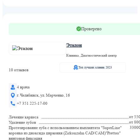
Проверено
Эталон
Клиника, Диагностический центр
Топ лучших клиник 2023
10 отзывов
4 врача
г. Челябинск, ул. Марченко, 16
+7 351 225-17-00
от 55
Лечение кариеса
от 80
Удаление зубов
3300
Протезирование зуба с использованием имплантата "SuperLine"
коронка из диоксида циркония (Zirkonzahn CAD/CAM)"Prettau"
винтовая фиксация