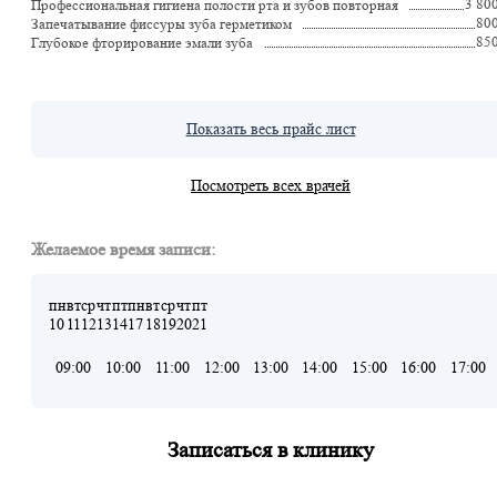
3 80
Профессиональная гигиена полости рта и зубов повторная
80
Запечатывание фиссуры зуба герметиком
85
Глубокое фторирование эмали зуба
Показать весь прайс лист
Посмотреть всех врачей
Желаемое время записи:
пн
вт
ср
чт
пт
пн
вт
ср
чт
пт
10
11
12
13
14
17
18
19
20
21
09:00
10:00
11:00
12:00
13:00
14:00
15:00
16:00
17:00
Записаться в клинику