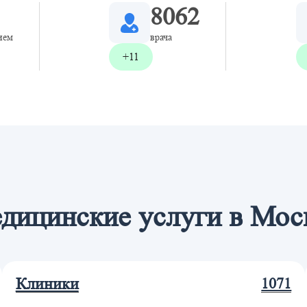
8062
ием
врача
+11
дицинские услуги в Мос
Клиники
1071