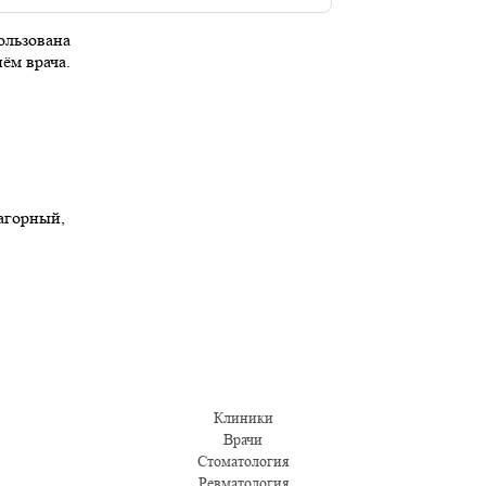
ользована
иём врача.
Нагорный,
Клиники
Врачи
Стоматология
Ревматология