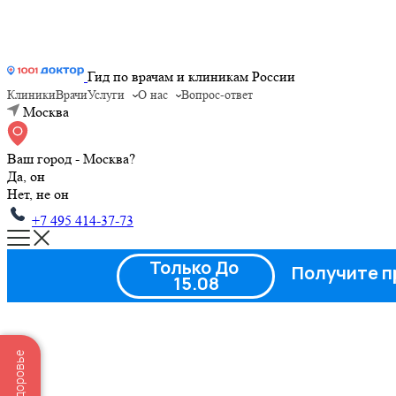
Гид по врачам и клиникам России
Клиники
Врачи
Услуги
О нас
Вопрос-ответ
Москва
Ваш город - Москва?
Да, он
Нет, не он
+7 495 414-37-73
Только До
Получите п
15.08