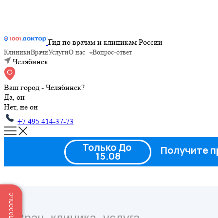
Гид по врачам и клиникам России
Клиники
Врачи
Услуги
О нас
Вопрос-ответ
Челябинск
Ваш город - Челябинск?
Да, он
Нет, не он
+7 495 414-37-73
Только До
Получите п
15.08