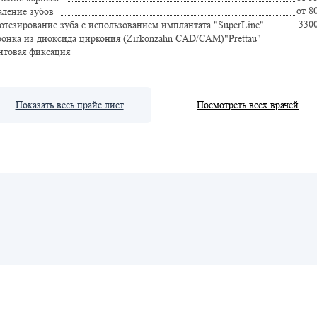
от 8
аление зубов
330
отезирование зуба с использованием имплантата "SuperLine"
ронка из диоксида циркония (Zirkonzahn CAD/CAM)"Prettau"
нтовая фиксация
Показать весь прайс лист
Посмотреть всех врачей