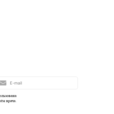
ользована
иём врача.