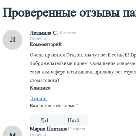
Проверенные отзывы па
Людмила С.
10 апреля
Л
Отлично
Комментарий
Очень нравится Эталон, мы тут всей семьёй! В
доброжелательный прием. Оснащение современ
сама атмосфера позитивная, прихожу без страх
стоматолога)
Клиника
Эталон
Вам помог этот отзыв?
Да
1
Нет
0
Мария Плитина
10 апреля
М
Отлично