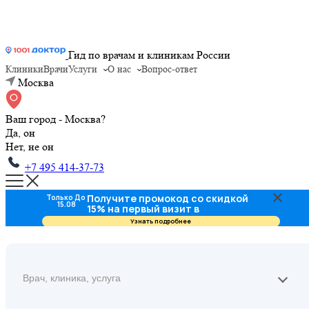
Гид по врачам и клиникам России
Клиники
Врачи
Услуги
О нас
Вопрос-ответ
Москва
Ваш город - Москва?
Да, он
Нет, не он
+7 495 414-37-73
Получите промокод со скидкой
Только До
15.08
15% на первый визит в
стоматологию
Узнать подробнее