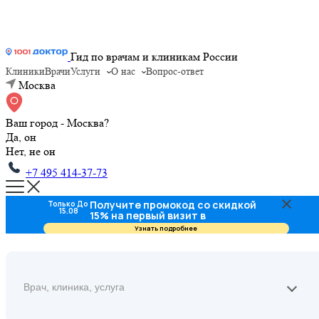
Гид по врачам и клиникам России
Клиники
Врачи
Услуги
О нас
Вопрос-ответ
Москва
Ваш город - Москва?
Да, он
Нет, не он
+7 495 414-37-73
Получите промокод со скидкой
Только До
15.08
15% на первый визит в
стоматологию
Узнать подробнее