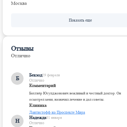
Москва
Отзывы
Отлично
Оставить отзыв
Бекзод
29 февраля
Б
Отлично
Комментарий
Бахтиёр Юсупджонович вежливый и честный доктор. Он
осмотрел меня, назначил лечение и дал советы.
Клиника
Дантистофф на Проспекте Мира
Надежда
01 января
Н
Отлично