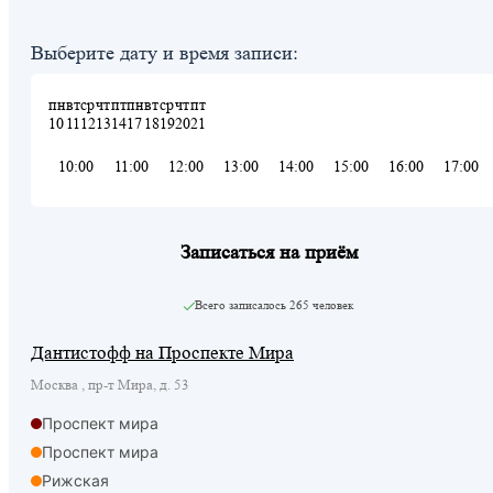
Выберите дату и время записи:
пн
вт
ср
чт
пт
пн
вт
ср
чт
пт
10
11
12
13
14
17
18
19
20
21
10:00
11:00
12:00
13:00
14:00
15:00
16:00
17:00
Записаться на приём
Всего записалось
265 человек
Дантистофф на Проспекте Мира
Москва , пр-т Мира, д. 53
Проспект мира
Проспект мира
Рижская