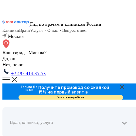
Гид по врачам и клиникам России
Клиники
Врачи
Услуги
О нас
Вопрос-ответ
Москва
Ваш город - Москва?
Да, он
Нет, не он
+7 495 414-37-73
Получите промокод со скидкой
Только До
15.08
15% на первый визит в
стоматологию
Узнать подробнее