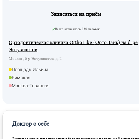
Записаться на приём
Всего записалось
230 человек
Ортодонтическая клиника OrthoLike (ОртоЛайк) на б-ре
Энтузиастов
Москва , б-р Энтузиастов, д. 2
Площадь Ильича
Римская
Москва-Товарная
Доктор о себе