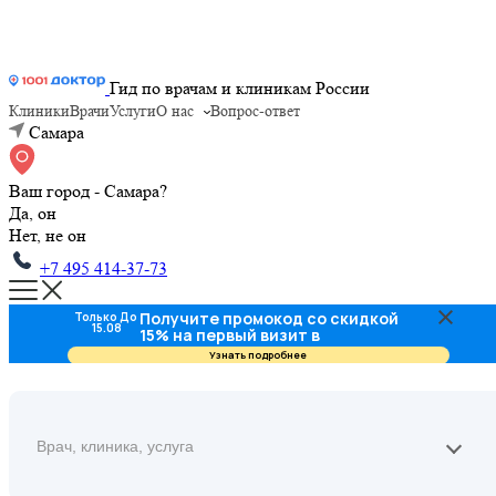
Гид по врачам и клиникам России
Клиники
Врачи
Услуги
О нас
Вопрос-ответ
Самара
Ваш город - Самара?
Да, он
Нет, не он
+7 495 414-37-73
Получите промокод со скидкой
Только До
15.08
15% на первый визит в
стоматологию
Узнать подробнее