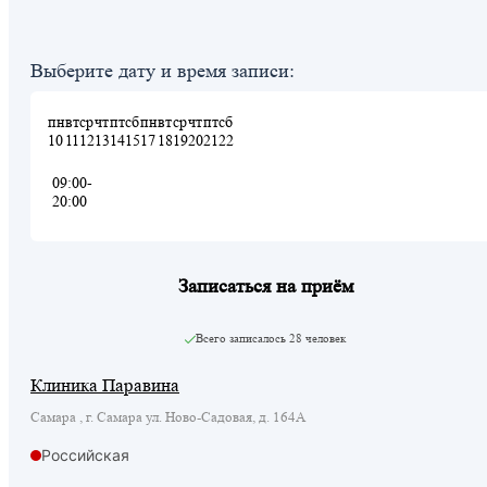
Выберите дату и время записи:
пн
вт
ср
чт
пт
сб
пн
вт
ср
чт
пт
сб
10
11
12
13
14
15
17
18
19
20
21
22
09:00-
20:00
Записаться на приём
Всего записалось
28 человек
Клиника Паравина
Самара , г. Самара ул. Ново-Садовая, д. 164А
Российская