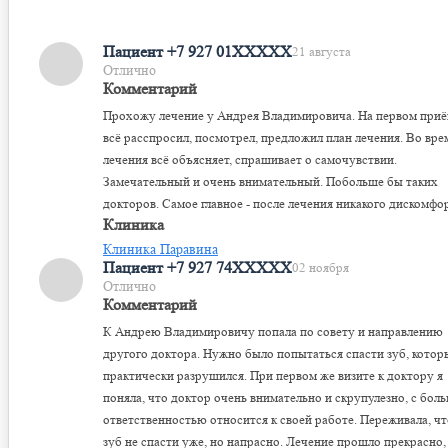
Пациент +7 927 01XXXXX
21 августа
Отлично
Комментарий
Прохожу лечение у Андрея Владимировича. На первом при
всё расспросил, посмотрел, предложил план лечения. Во вре
лечения всё объясняет, спрашивает о самочувствии.
Замечательный и очень внимательный. Побольше бы таких
докторов. Самое главное - после лечения никакого дискомфо
Клиника
Клиника Паравина
Пациент +7 927 74XXXXX
02 ноября
Отлично
Комментарий
К Андрею Владимировичу попала по совету и направлению
другого доктора. Нужно было попытаться спасти зуб, котор
практически разрушился. При первом же визите к доктору я
поняла, что доктор очень внимательно и скрупулезно, с бол
ответственностью относится к своей работе. Переживала, чт
зуб не спасти уже, но напрасно. Лечение прошло прекрасно,