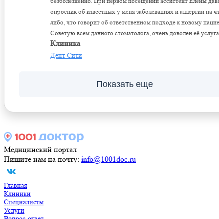
безболезненно. При первом посещении ассистент Елены дав
опросник об известных у меня заболеваниях и аллергии​ на ч
либо, что говорит об ответственном подходе к новому пацие
Советую всем данного стоматолога, очень доволен её услуга
Клиника
Дент Сити
Показать еще
Медицинский портал
Пишите нам на почту:
info@1001doc.ru
Главная
Клиники
Специалисты
Услуги
Вопрос-ответ