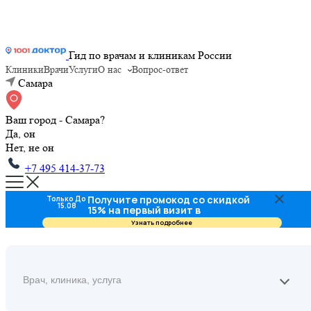
Гид по врачам и клиникам России
Клиники
Врачи
Услуги
О нас
Вопрос-ответ
Самара
Ваш город - Самара?
Да, он
Нет, не он
+7 495 414-37-73
Получите промокод со скидкой
Только До
15.08
15% на первый визит в
стоматологию
Узнать подробнее