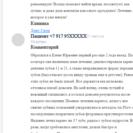
рекомендую! Всегда поможет найти время, посоветует, как
лучше, и даже дала контакты классного ортодонта! Лечение,
которое я уже начала!
Клиника
Дент Сити
Пациент +7 917 95XXXXX
25 августа
Отлично
Комментарий
Обратился к Елене Юрьевне первый раз еще 2 года назад. По
осмотра она назначила план лечения, диагностировала кариес
дентина зубов 11 и 21, а также неправильную форму передн
зубов (был отколот кусок ввиду травмы еще в детстве). Ранее
этих зубах не было пломб. Все держится как положено,
оттенком пломб доволен. На мой взгляд, очень чуткий и
вежливый специалист, я остался доволен результатом после
каждого посещения. Помимо лечения кариеса, делал у нее
снятие зубных отложений​ ультразвуком и методом Air Flow 
последующим покрытием зубов фторлаком​ при гиперестезии
Недавно лечил кариес на 37 зубе, рядом с зубом мудрости. В
разы, когда требовалась анестезия​, делала быстро и