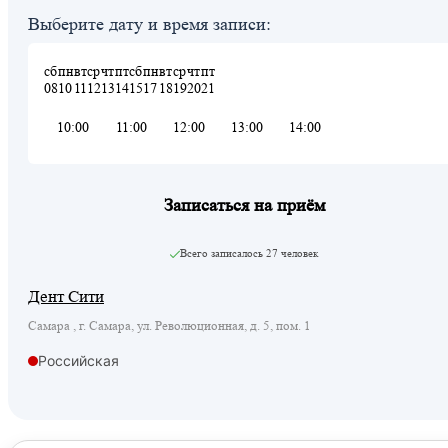
Выберите дату и время записи:
сб
пн
вт
ср
чт
пт
сб
пн
вт
ср
чт
пт
08
10
11
12
13
14
15
17
18
19
20
21
10:00
11:00
12:00
13:00
14:00
Записаться на приём
Всего записалось
27 человек
Дент Сити
Самара , г. Самара, ул. Революционная, д. 5, пом. 1
Российская