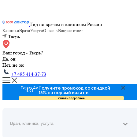
Гид по врачам и клиникам России
Клиники
Врачи
Услуги
О нас
Вопрос-ответ
Тверь
Ваш город - Тверь?
Да, он
Нет, не он
+7 495 414-37-73
Получите промокод со скидкой
Только До
15.08
15% на первый визит в
стоматологию
Узнать подробнее