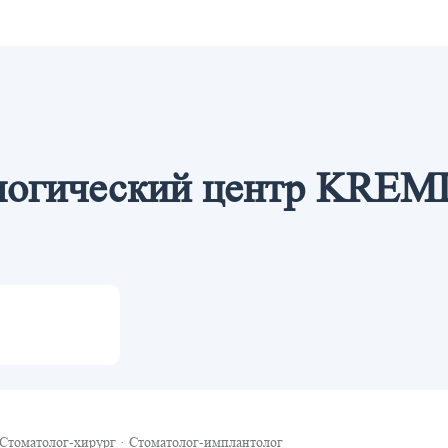
логический центр KREM
Стоматолог-хирург
·
Стоматолог-имплантолог