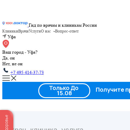
Гид по врачам и клиникам России
Клиники
Врачи
Услуги
О нас
Вопрос-ответ
Уфа
Ваш город - Уфа?
Да, он
Нет, не он
+7 495 414-37-73
Только До
Получите п
15.08