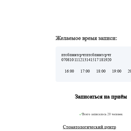
Желаемое время записи:
пт
сб
пн
вт
ср
чт
пт
сб
пн
вт
ср
чт
07
08
10
11
12
13
14
15
17
18
19
20
16:00
17:00
18:00
19:00
2
Записаться на приём
Всего записалось
20 человек
Стоматологический центр