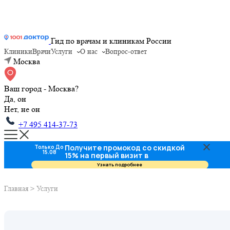
Гид по врачам и клиникам России
Клиники
Врачи
Услуги
О нас
Вопрос-ответ
Москва
Ваш город - Москва?
Да, он
Нет, не он
+7 495 414-37-73
Получите промокод со скидкой
Только До
15.08
15% на первый визит в
стоматологию
Узнать подробнее
Главная
>
Услуги