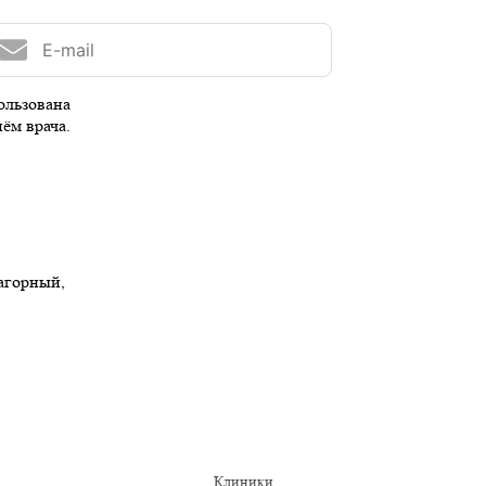
ользована
иём врача.
Нагорный,
Клиники