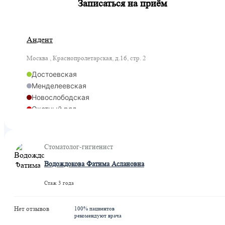
Записаться на приём
Андент
Москва , Краснопролетарская, д.16, стр. 2
Достоевская
Менделеевская
Новослободская
Охотный ряд
Савеловская
Цветной бульвар
Савеловская
Стоматолог-гигиенист
Савеловская
Водождокова Фатима Аслановна
Савёловская
Стаж 3 года
Нет отзывов
100% пациентов
рекомендуют врача