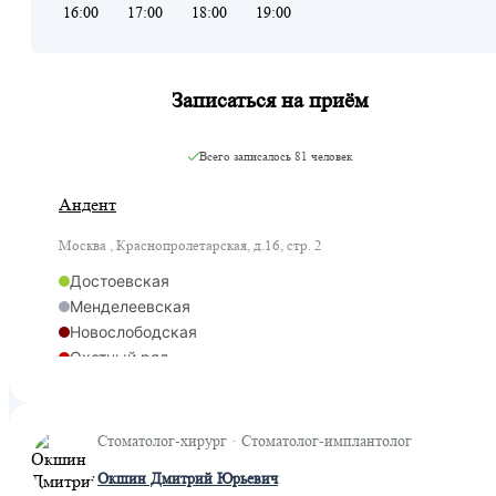
16:00
17:00
18:00
19:00
Записаться на приём
Всего записалось
81 человек
Андент
Москва , Краснопролетарская, д.16, стр. 2
Достоевская
Менделеевская
Новослободская
Охотный ряд
Савеловская
Цветной бульвар
Савеловская
Стоматолог-хирург · Стоматолог-имплантолог
Савеловская
Окшин Дмитрий Юрьевич
Савёловская