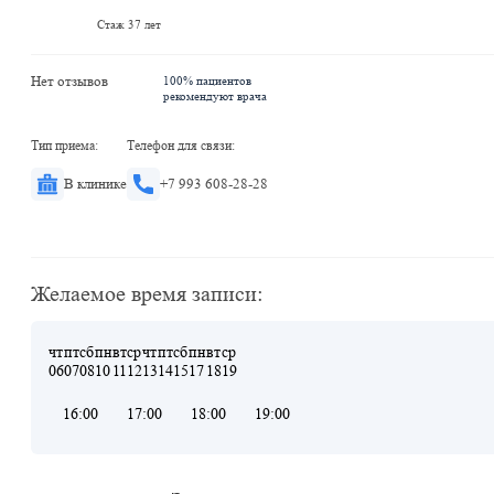
Стаж 37 лет
Нет отзывов
100% пациентов
рекомендуют врача
Тип приема:
Телефон для связи:
В клинике
+7 993 608-28-28
Желаемое время записи:
чт
пт
сб
пн
вт
ср
чт
пт
сб
пн
вт
ср
06
07
08
10
11
12
13
14
15
17
18
19
16:00
17:00
18:00
19:00