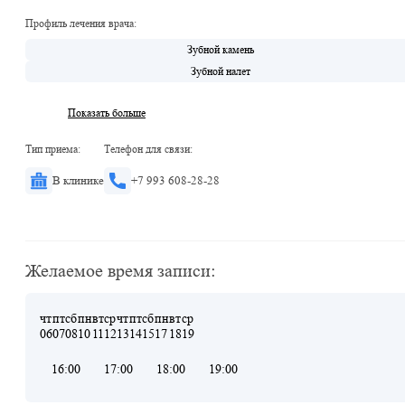
Профиль лечения врача:
Зубной камень
Зубной налет
Показать больше
Тип приема:
Телефон для связи:
В клинике
+7 993 608-28-28
Желаемое время записи:
чт
пт
сб
пн
вт
ср
чт
пт
сб
пн
вт
ср
06
07
08
10
11
12
13
14
15
17
18
19
16:00
17:00
18:00
19:00