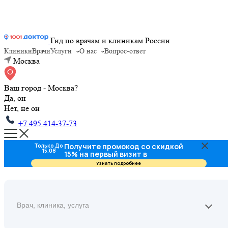
Гид по врачам и клиникам России
Клиники
Врачи
Услуги
О нас
Вопрос-ответ
Москва
Ваш город - Москва?
Да, он
Нет, не он
+7 495 414-37-73
Получите промокод со скидкой
Только До
15.08
15% на первый визит в
стоматологию
Узнать подробнее