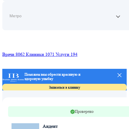
Найти
Врачи
8062
Клиники
1071
Услуги
194
Поможем вам обрести красивую и
здоровую улыбку
Л
п
Записаться в клинику
Проверено
Андент