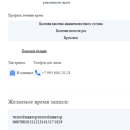
рекомендуют врача
Профиль лечения врача:
Болезни височно-нижнечелюстного сустава
Болезни полости рта
Бруксизм
Показать больше
Тип приема:
Телефон для связи:
В клинике
+7 993 608-28-28
Желаемое время записи:
чт
пт
сб
пн
вт
ср
чт
пт
сб
пн
вт
ср
06
07
08
10
11
12
13
14
15
17
18
19