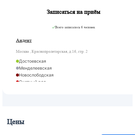
Записаться на приём
Всего записалось
6 человек
Андент
Москва , Краснопролетарская, д.16, стр. 2
Достоевская
Менделеевская
Новослободская
Охотный ряд
Савеловская
Цветной бульвар
Савеловская
Савеловская
Савёловская
Цены