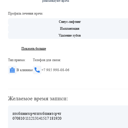
рекомендуют врача
Профиль лечения врача:
Синус-лифтинг
Имплантация
Удаление зубов
Показать больше
Тип приема:
Телефон для связи:
В клинике
+7 985 998-08-06
Желаемое время записи:
пт
сб
пн
вт
ср
чт
пт
сб
пн
вт
ср
чт
07
08
10
11
12
13
14
15
17
18
19
20