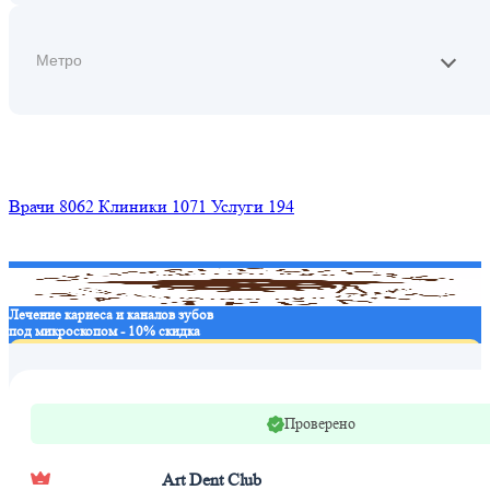
Найти
Врачи
8062
Клиники
1071
Услуги
194
Лечение кариеса и каналов зубов
под микроскопом - 10% скидка
Записаться в клинику
Проверено
Art Dent Club