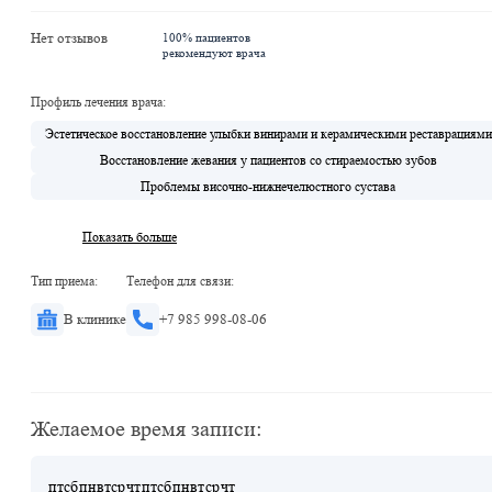
Нет отзывов
100% пациентов
рекомендуют врача
Профиль лечения врача:
Эстетическое восстановление улыбки винирами и керамическими реставрациями
Восстановление жевания у пациентов со стираемостью зубов
Проблемы височно-нижнечелюстного сустава
Показать больше
Тип приема:
Телефон для связи:
В клинике
+7 985 998-08-06
Желаемое время записи:
пт
сб
пн
вт
ср
чт
пт
сб
пн
вт
ср
чт