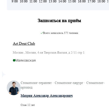
9:00
10:00
11:00
12:00
13:00
14:00
15:00
16:00
17:00
18:00
1
Записаться на приём
Всего записалось
375 человек
Art Dent Club
Москва , Москва, 4-ая Тверская-Ямская, д 2/11 стр 1
Маяковская
Стоматолог-терапевт · Стоматолог-хирург · Стоматолог-
ортопед
Махрин Александр Александрович
Стаж 12 лет