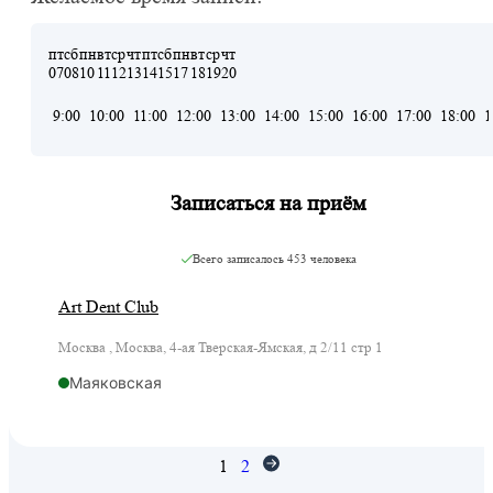
пт
сб
пн
вт
ср
чт
пт
сб
пн
вт
ср
чт
07
08
10
11
12
13
14
15
17
18
19
20
9:00
10:00
11:00
12:00
13:00
14:00
15:00
16:00
17:00
18:00
1
Записаться на приём
Всего записалось
453 человека
Art Dent Club
Москва , Москва, 4-ая Тверская-Ямская, д 2/11 стр 1
Маяковская
1
2