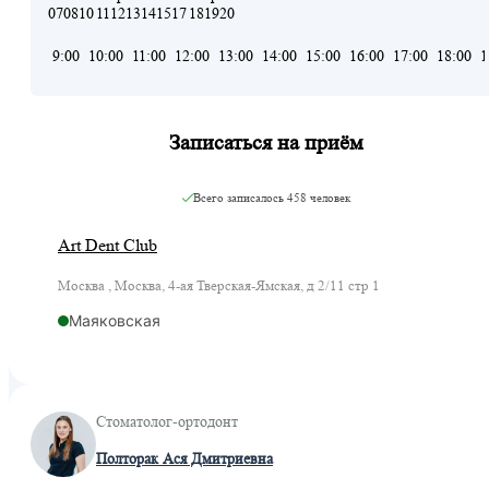
07
08
10
11
12
13
14
15
17
18
19
20
9:00
10:00
11:00
12:00
13:00
14:00
15:00
16:00
17:00
18:00
1
Записаться на приём
Всего записалось
458 человек
Art Dent Club
Москва , Москва, 4-ая Тверская-Ямская, д 2/11 стр 1
Маяковская
Стоматолог-ортодонт
Полторак Ася Дмитриевна