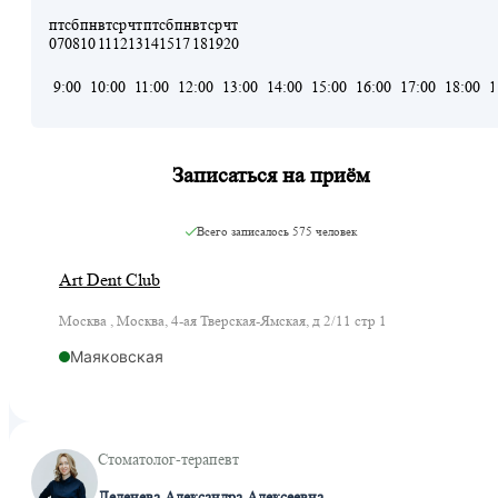
пт
сб
пн
вт
ср
чт
пт
сб
пн
вт
ср
чт
07
08
10
11
12
13
14
15
17
18
19
20
9:00
10:00
11:00
12:00
13:00
14:00
15:00
16:00
17:00
18:00
1
Записаться на приём
Всего записалось
575 человек
Art Dent Club
Москва , Москва, 4-ая Тверская-Ямская, д 2/11 стр 1
Маяковская
Стоматолог-терапевт
Леденева Александра Алексеевна