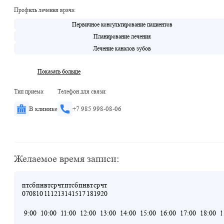
Профиль лечения врача:
Первичное консультирование пациентов
Планирование лечения
Лечение каналов зубов
Показать больше
Тип приема:
Телефон для связи:
В клинике
+7 985 998-08-06
Желаемое время записи:
пт
сб
пн
вт
ср
чт
пт
сб
пн
вт
ср
чт
07
08
10
11
12
13
14
15
17
18
19
20
9:00
10:00
11:00
12:00
13:00
14:00
15:00
16:00
17:00
18:00
1