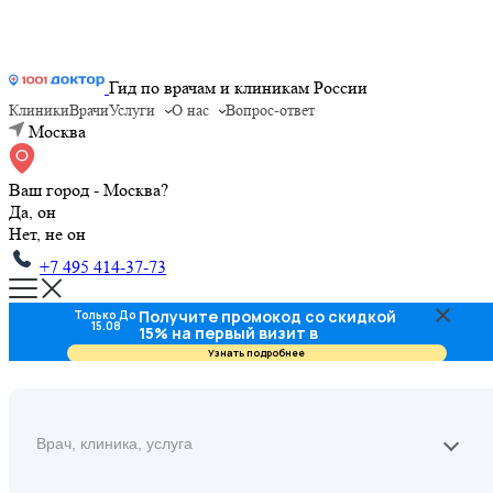
Гид по врачам и клиникам России
Клиники
Врачи
Услуги
О нас
Вопрос-ответ
Москва
Ваш город - Москва?
Да, он
Нет, не он
+7 495 414-37-73
Получите промокод со скидкой
Только До
15.08
15% на первый визит в
стоматологию
Узнать подробнее