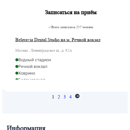
Записаться на приём
Всего записалось
257 человек
Belgravia Dental Studio на м. Речной вокзал
Москва , Ленинградское ш., д. 92А
Водный стадион
Речной вокзал
Ховрино
Беломорская
1
2
3
4
Информация