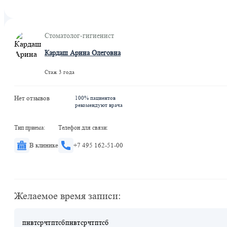
Стоматолог-гигиенист
Кардаш Арина Олеговна
Стаж 3 года
Нет отзывов
100% пациентов
рекомендуют врача
Тип приема:
Телефон для связи:
В клинике
+7 495 162-51-00
Желаемое время записи:
пн
вт
ср
чт
пт
сб
пн
вт
ср
чт
пт
сб