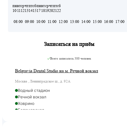
пн
вт
ср
чт
пт
сб
пн
вт
ср
чт
пт
сб
10
11
12
13
14
15
17
18
19
20
21
22
08:00
09:00
10:00
11:00
12:00
13:00
14:00
15:00
16:00
17:00
Записаться на приём
Всего записалось
380 человек
Belgravia Dental Studio на м. Речной вокзал
Москва , Ленинградское ш., д. 92А
Водный стадион
Речной вокзал
Ховрино
Беломорская