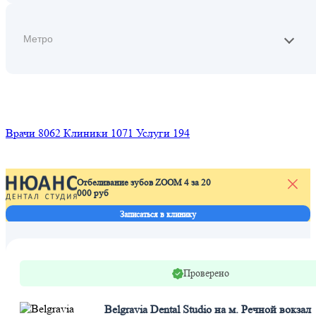
Найти
Врачи
8062
Клиники
1071
Услуги
194
Отбеливание зубов ZOOM 4 за 20
000 руб
Л
п
Записаться в клинику
Проверено
Belgravia Dental Studio на м. Речной вокзал