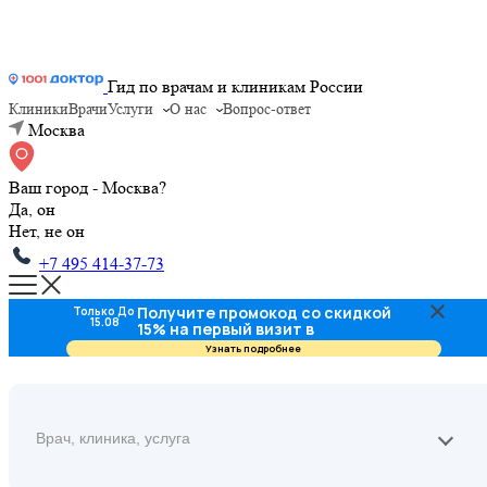
Гид по врачам и клиникам России
Клиники
Врачи
Услуги
О нас
Вопрос-ответ
Москва
Ваш город - Москва?
Да, он
Нет, не он
+7 495 414-37-73
Получите промокод со скидкой
Только До
15.08
15% на первый визит в
стоматологию
Узнать подробнее