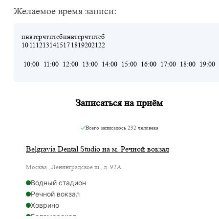
Желаемое время записи:
пн
вт
ср
чт
пт
сб
пн
вт
ср
чт
пт
сб
10
11
12
13
14
15
17
18
19
20
21
22
10:00
11:00
12:00
13:00
14:00
15:00
16:00
17:00
18:00
19:00
Записаться на приём
Всего записалось
232 человека
Belgravia Dental Studio на м. Речной вокзал
Москва , Ленинградское ш., д. 92А
Водный стадион
Речной вокзал
Ховрино
Беломорская