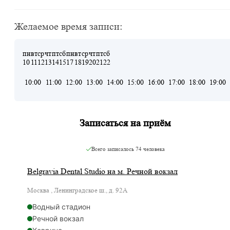
Желаемое время записи:
пн
вт
ср
чт
пт
сб
пн
вт
ср
чт
пт
сб
10
11
12
13
14
15
17
18
19
20
21
22
10:00
11:00
12:00
13:00
14:00
15:00
16:00
17:00
18:00
19:00
Записаться на приём
Всего записалось
74 человека
Belgravia Dental Studio на м. Речной вокзал
Москва , Ленинградское ш., д. 92А
Водный стадион
Речной вокзал