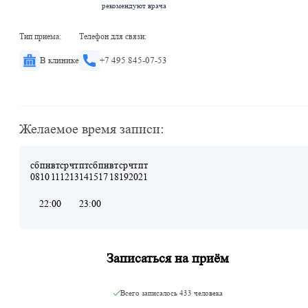
рекомендуют врача
Тип приема:
Телефон для связи:
В клинике
+7 495 845-07-53
Желаемое время записи:
сб
пн
вт
ср
чт
пт
сб
пн
вт
ср
чт
пт
08
10
11
12
13
14
15
17
18
19
20
21
22:00
23:00
Записаться на приём
Всего записалось
433 человека