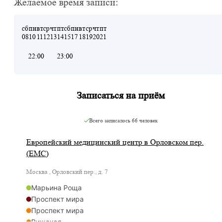
Желаемое время записи:
сб
пн
вт
ср
чт
пт
сб
пн
вт
ср
чт
пт
08
10
11
12
13
14
15
17
18
19
20
21
22:00
23:00
Записаться на приём
Всего записалось
66 человек
Европейский медицинский центр в Орловском пер.
(ЕМС)
Москва , Орловский пер., д. 7
Марьина Роща
Проспект мира
Проспект мира
Рижская