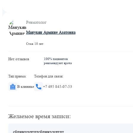
Рижская
Марьина Роща
Рижская
Ревматолог
Манукян Армине Азатовна
Стаж 10 лет
Нет отзывов
100% пациентов
рекомендуют врача
Тип приема:
Телефон для связи:
В клинике
+7 495 845-07-53
Желаемое время записи:
сб
пн
вт
ср
чт
пт
сб
пн
вт
ср
чт
пт