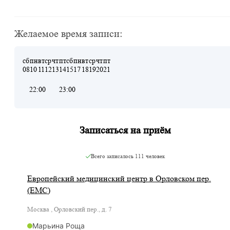
Желаемое время записи:
сб
пн
вт
ср
чт
пт
сб
пн
вт
ср
чт
пт
08
10
11
12
13
14
15
17
18
19
20
21
22:00
23:00
Записаться на приём
Всего записалось
111 человек
Европейский медицинский центр в Орловском пер.
(ЕМС)
Москва , Орловский пер., д. 7
Марьина Роща