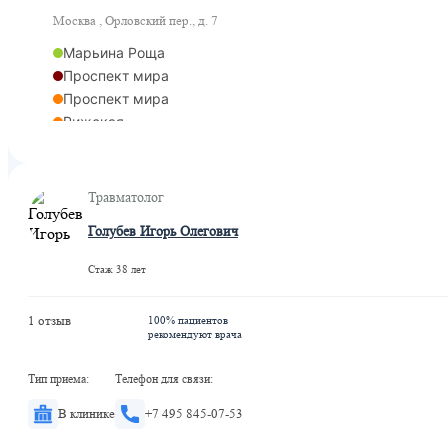
Москва , Орловский пер., д. 7
Марьина Роща
Проспект мира
Проспект мира
Рижская
Рижская
Марьина Роща
Рижская
Травматолог
Голубев Игорь Олегович
Стаж 38 лет
1 отзыв
100% пациентов
рекомендуют врача
Тип приема:
Телефон для связи:
В клинике
+7 495 845-07-53