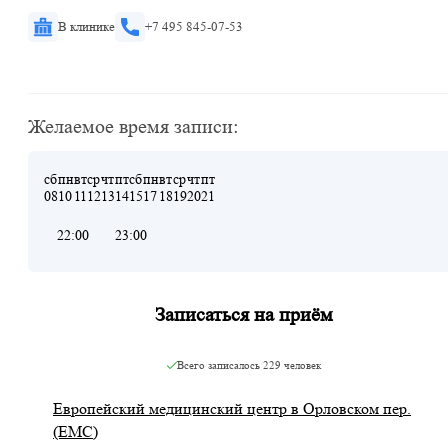
В клинике
+7 495 845-07-53
Желаемое время записи:
сб
пн
вт
ср
чт
пт
сб
пн
вт
ср
чт
пт
08
10
11
12
13
14
15
17
18
19
20
21
22:00
23:00
Записаться на приём
Всего записалось
229 человек
Европейский медицинский центр в Орловском пер.
(ЕМС)