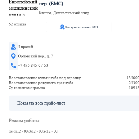
пер. (ЕМС)
Клиника, Диагностический центр
62 отзыва
Топ лучших клиник 2023
5 врачей
Орловский пер., д. 7
+7 495 845-07-53
Восстановление культи зуба под коронку
13500
Восстановление режущего края зуба
2530
Ортопантомограмма
1091
Показать весь прайс-лист
Режим работы
пн-пт
12 - 00,
сб
12 - 00,
вс
12 - 00,