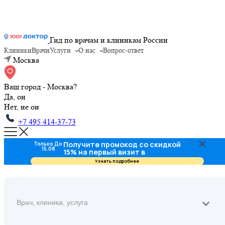
Гид по врачам и клиникам России
Клиники
Врачи
Услуги
О нас
Вопрос-ответ
Москва
Ваш город - Москва?
Да, он
Нет, не он
+7 495 414-37-73
Получите промокод со скидкой
Только До
15.08
15% на первый визит в
стоматологию
Узнать подробнее