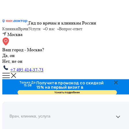
Гид по врачам и клиникам России
Клиники
Врачи
Услуги
О нас
Вопрос-ответ
Москва
Ваш город - Москва?
Да, он
Нет, не он
+7 495 414-37-73
Получите промокод со скидкой
Только До
15.08
15% на первый визит в
стоматологию
Узнать подробнее