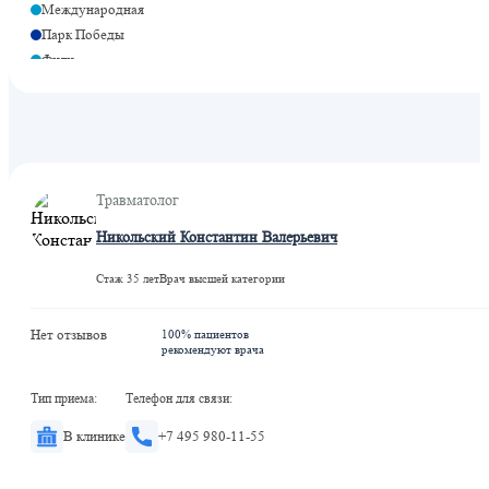
Международная
Парк Победы
Фили
Деловой центр
Парк Победы
Минская
Деловой центр
Шелепиха
Травматолог
Шелепиха
Кутузовская
Никольский Константин Валерьевич
Стаж 35 лет
Врач высшей категории
Нет отзывов
100% пациентов
рекомендуют врача
Тип приема:
Телефон для связи:
В клинике
+7 495 980-11-55