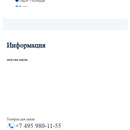
Парк Победы
Фили
Деловой центр
Парк Победы
Минская
Деловой центр
Шелепиха
Информация
Шелепиха
Кутузовская
загрузка карты...
Телефон для связи:
+7 495 980-11-55