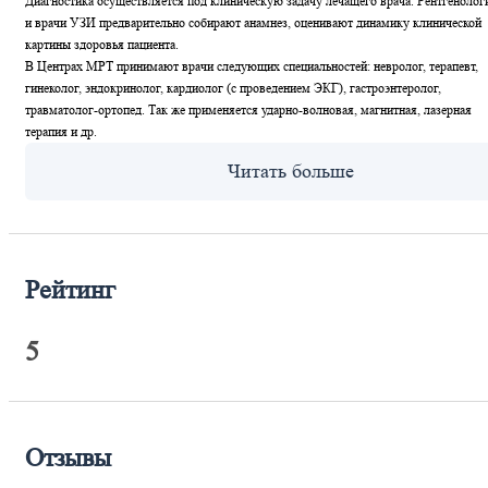
Диагностика осуществляется под клиническую задачу лечащего врача. Рентгенолог
и врачи УЗИ предварительно собирают анамнез, оценивают динамику клинической
картины здоровья пациента.
В Центрах МРТ принимают врачи следующих специальностей: невролог, терапевт,
гинеколог, эндокринолог, кардиолог (с проведением ЭКГ), гастроэнтеролог,
травматолог-ортопед. Так же применяется ударно-волновая, магнитная, лазерная
терапия и др.
Рейтинг
5
Отзывы