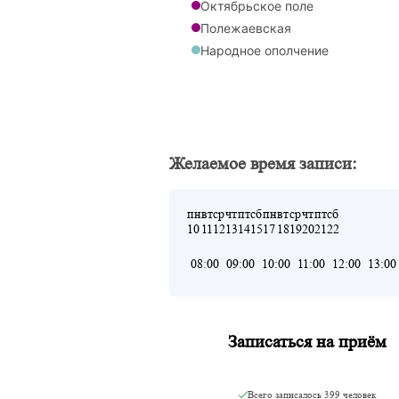
Октябрьское поле
Полежаевская
Народное ополчение
Мнёвники
Желаемое время записи:
пн
вт
ср
чт
пт
сб
пн
вт
ср
чт
пт
сб
10
11
12
13
14
15
17
18
19
20
21
22
08:00
09:00
10:00
11:00
12:00
13:00
Записаться на приём
Всего записалось
399 человек