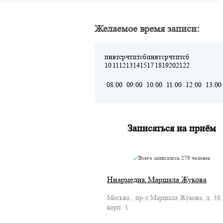
Желаемое время записи:
пн
вт
ср
чт
пт
сб
пн
вт
ср
чт
пт
сб
10
11
12
13
14
15
17
18
19
20
21
22
08:00
09:00
10:00
11:00
12:00
13:00
Записаться на приём
Всего записалось
279 человек
Ниармедик Маршала Жукова
Москва , пр-т Маршала Жукова, д. 38,
корп. 1