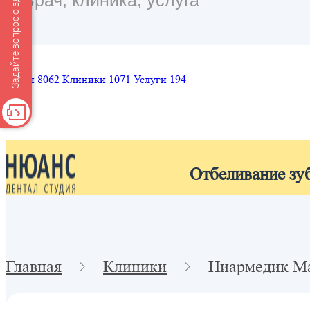
Задайте вопрос о здоровье
Врачи
8062
Клиники
1071
Услуги
194
Отбеливание зу
Главная
Клиники
Ниармедик М