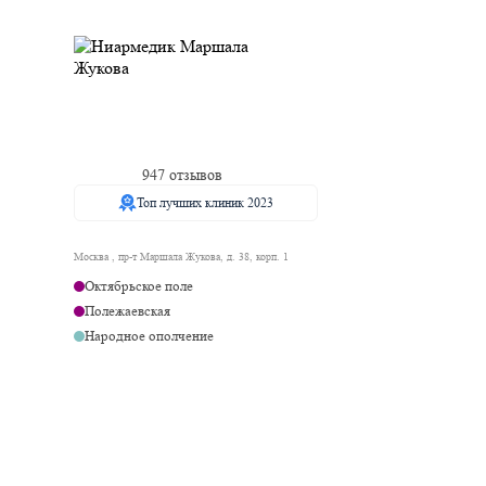
947 отзывов
Топ лучших клиник 2023
Москва , пр-т Маршала Жукова, д. 38, корп. 1
Октябрьское поле
Полежаевская
Народное ополчение
Мнёвники