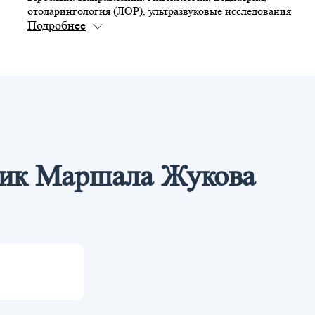
отоларингология (ЛОР), ультразвуковые исследования
(УЗИ), неврология, аллергология, массаж, мануальная
терапия, вакцинация.
дик Маршала Жукова