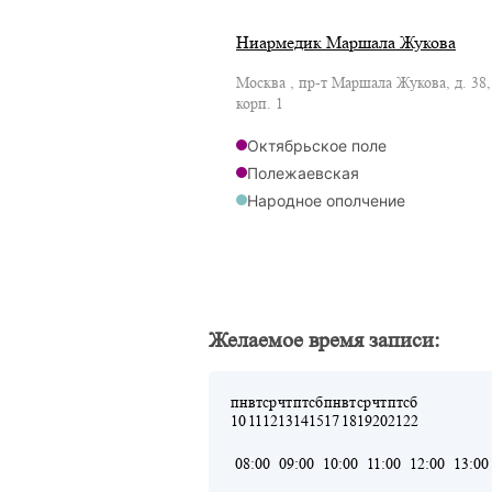
Ниармедик Маршала Жукова
Москва , пр-т Маршала Жукова, д. 38,
корп. 1
Октябрьское поле
Полежаевская
Народное ополчение
Мнёвники
Желаемое время записи:
пн
вт
ср
чт
пт
сб
пн
вт
ср
чт
пт
сб
10
11
12
13
14
15
17
18
19
20
21
22
08:00
09:00
10:00
11:00
12:00
13:00