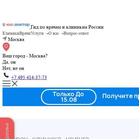
Гид по врачам и клиникам России
Клиники
Врачи
Услуги
О нас
Вопрос-ответ
Москва
Ваш город - Москва?
Да, он
Нет, не он
+7 495 414-37-73
Только До
Получите п
15.08