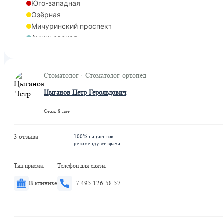
Юго-западная
Озёрная
Мичуринский проспект
Аминьевская
Мичуринский проспект
Стоматолог · Стоматолог-ортопед
Цыганов Петр Герольдович
Стаж 8 лет
3 отзыва
100% пациентов
рекомендуют врача
Тип приема:
Телефон для связи:
В клинике
+7 495 126-58-57