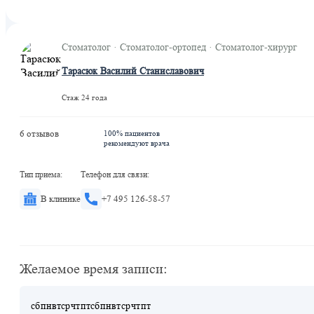
Мичуринский проспект
Стоматолог · Стоматолог-ортопед · Стоматолог-хирург
Тарасюк Василий Станиславович
Стаж 24 года
6 отзывов
100% пациентов
рекомендуют врача
Тип приема:
Телефон для связи:
В клинике
+7 495 126-58-57
Желаемое время записи:
сб
пн
вт
ср
чт
пт
сб
пн
вт
ср
чт
пт