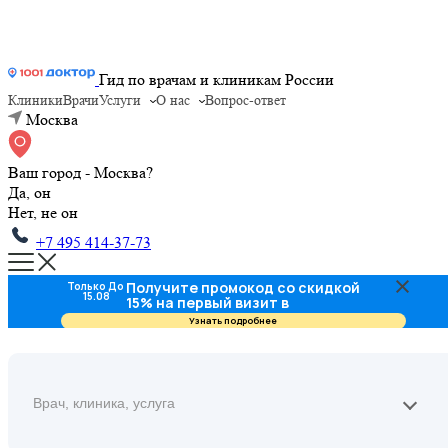
Гид по врачам и клиникам России
Клиники
Врачи
Услуги
О нас
Вопрос-ответ
Москва
Ваш город - Москва?
Да, он
Нет, не он
+7 495 414-37-73
Получите промокод со скидкой
Только До
15.08
15% на первый визит в
стоматологию
Узнать подробнее