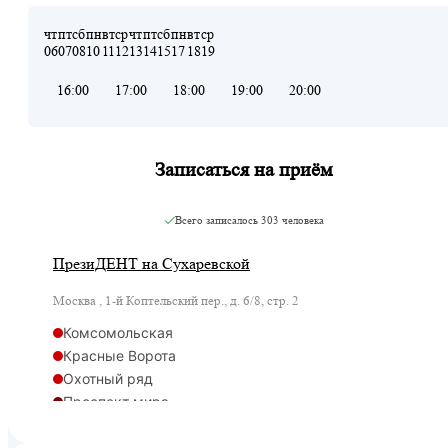
чт
пт
сб
пн
вт
ср
чт
пт
сб
пн
вт
ср
06
07
08
10
11
12
13
14
15
17
18
19
16:00
17:00
18:00
19:00
20:00
Записаться на приём
Всего записалось
303 человека
ПрезиДЕНТ на Сухаревской
Москва , 1-й Коптельский пер., д. 6/8, стр. 2
Комсомольская
Красные Ворота
Охотный ряд
Проспект мира
Рижская
Сретенский бульвар