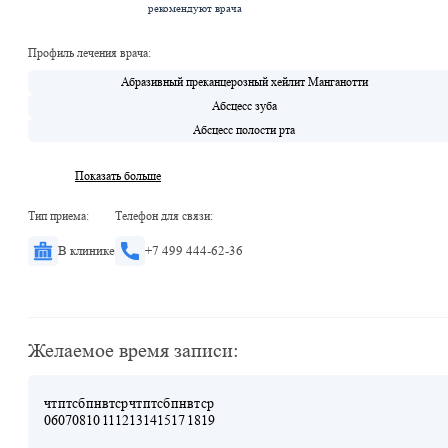
рекомендуют врача
Профиль лечения врача:
Абразивный преканцерозный хейлит Манганотти
Абсцесс зуба
Абсцесс полости рта
Показать больше
Тип приема:
Телефон для связи:
В клинике
+7 499 444-62-36
Желаемое время записи:
чт
пт
сб
пн
вт
ср
чт
пт
сб
пн
вт
ср
06
07
08
10
11
12
13
14
15
17
18
19