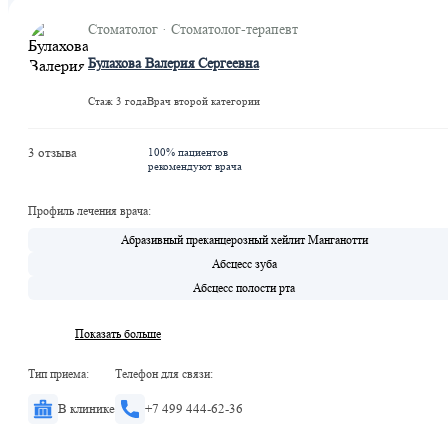
Сухаревская
Стоматолог · Стоматолог-терапевт
Рижская
Булахова Валерия Сергеевна
Стаж 3 года
Врач второй категории
3 отзыва
100% пациентов
рекомендуют врача
Профиль лечения врача:
Абразивный преканцерозный хейлит Манганотти
Абсцесс зуба
Абсцесс полости рта
Показать больше
Тип приема:
Телефон для связи:
В клинике
+7 499 444-62-36