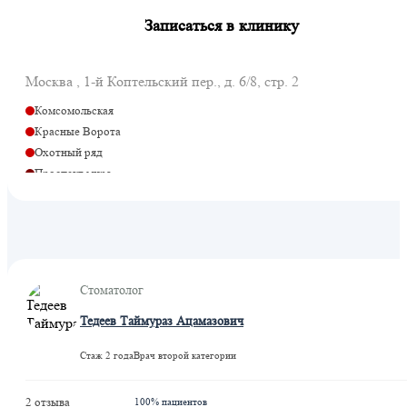
Записаться в клинику
Москва , 1-й Коптельский пер., д. 6/8, стр. 2
Комсомольская
Красные Ворота
Охотный ряд
Проспект мира
Рижская
Сретенский бульвар
Сухаревская
Рижская
Стоматолог
Тедеев Таймураз Ацамазович
Стаж 2 года
Врач второй категории
2 отзыва
100% пациентов