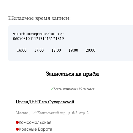
Желаемое время записи:
чт
пт
сб
пн
вт
ср
чт
пт
сб
пн
вт
ср
06
07
08
10
11
12
13
14
15
17
18
19
16:00
17:00
18:00
19:00
20:00
Записаться на приём
Всего записалось
97 человек
ПрезиДЕНТ на Сухаревской
Москва , 1-й Коптельский пер., д. 6/8, стр. 2
Комсомольская
Красные Ворота