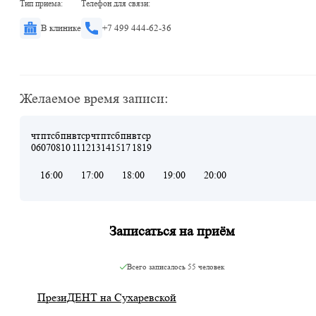
Тип приема:
Телефон для связи:
В клинике
+7 499 444-62-36
Желаемое время записи:
чт
пт
сб
пн
вт
ср
чт
пт
сб
пн
вт
ср
06
07
08
10
11
12
13
14
15
17
18
19
16:00
17:00
18:00
19:00
20:00
Записаться на приём
Всего записалось
55 человек
ПрезиДЕНТ на Сухаревской