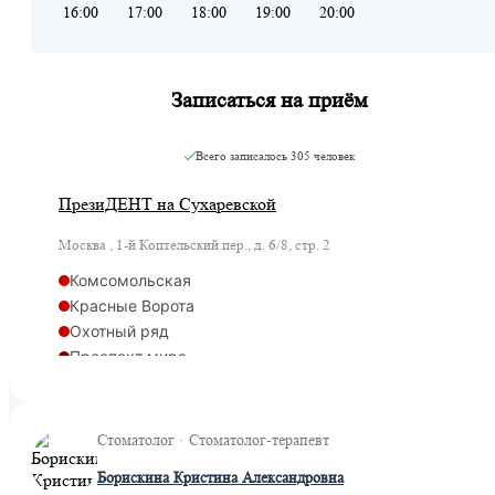
16:00
17:00
18:00
19:00
20:00
Записаться на приём
Всего записалось
305 человек
ПрезиДЕНТ на Сухаревской
Москва , 1-й Коптельский пер., д. 6/8, стр. 2
Комсомольская
Красные Ворота
Охотный ряд
Проспект мира
Рижская
Сретенский бульвар
Сухаревская
Стоматолог · Стоматолог-терапевт
Рижская
Борискина Кристина Александровна