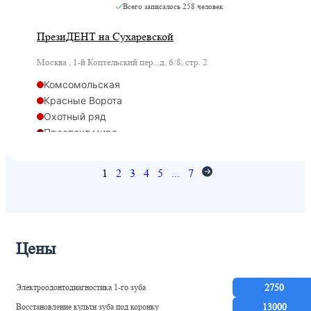
Всего записалось
258 человек
ПрезиДЕНТ на Сухаревской
Москва , 1-й Коптельский пер., д. 6/8, стр. 2
Комсомольская
Красные Ворота
Охотный ряд
Проспект мира
Рижская
Сретенский бульвар
1
2
3
4
5
...
7
Сухаревская
Рижская
Цены
Электроодонтодиагностика 1-го зуба
2750
Восстановление культи зуба под коронку
13000