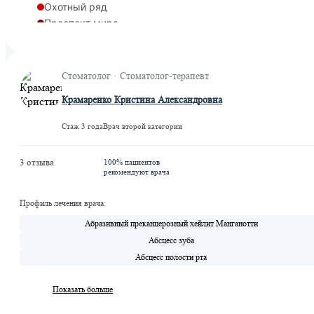
Охотный ряд
Проспект мира
Рижская
Сретенский бульвар
Сухаревская
Стоматолог · Стоматолог-терапевт
Рижская
Крамаренко Кристина Александровна
Стаж 3 года
Врач второй категории
3 отзыва
100% пациентов
рекомендуют врача
Профиль лечения врача:
Абразивный преканцерозный хейлит Манганотти
Абсцесс зуба
Абсцесс полости рта
Показать больше