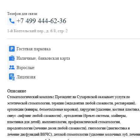
Телефон для связи:
+7 499 444-62-36
1-й Коптельский пер., д. 6/8, стр. 2
Гостевая парковка
Наличные, банковская карта
Взрослые
Лицензия
Описание
Стоматологический комплекс Президент на Сухаревской оказывает услуги по
эстетической стоматологии, терапии (эндодонтия любой сложности, реставрации),
ортопедии (виниры, безметалловые коронки), хирургии (удаление, костная пластика,
синус -лифтинг любой сложности) , ортодонтии (брекет-системы, элайнеры,
пластинки для детей), имплантологии, профилактической стоматологии,
пародонтологии (лечение десен любой сложности), гнатологии (диагностика и
лечение дисфункций ВНЧС), детской стоматологии (удаление молочных зуб, лечени