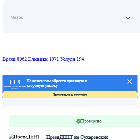
Найти
Врачи
8062
Клиники
1071
Услуги
194
Поможем вам обрести красивую и
здоровую улыбку
Л
п
Записаться в клинику
Проверено
ПрезиДЕНТ на Сухаревской