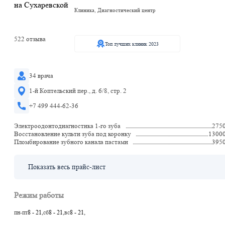
Клиника, Диагностический центр
522 отзыва
Топ лучших клиник 2023
34 врача
1-й Коптельский пер., д. 6/8, стр. 2
+7 499 444-62-36
Электроодонтодиагностика 1-го зуба
275
Восстановление культи зуба под коронку
1300
Пломбирование зубного канала пастами
395
Показать весь прайс-лист
Режим работы
пн-пт
8 - 21,
сб
8 - 21,
вс
8 - 21,