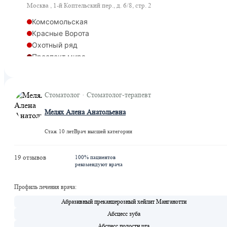
Москва , 1-й Коптельский пер., д. 6/8, стр. 2
Комсомольская
Красные Ворота
Охотный ряд
Проспект мира
Рижская
Сретенский бульвар
Сухаревская
Стоматолог · Стоматолог-терапевт
Рижская
Мелях Алена Анатольевна
Стаж 10 лет
Врач высшей категории
19 отзывов
100% пациентов
рекомендуют врача
Профиль лечения врача:
Абразивный преканцерозный хейлит Манганотти
Абсцесс зуба
Абсцесс полости рта