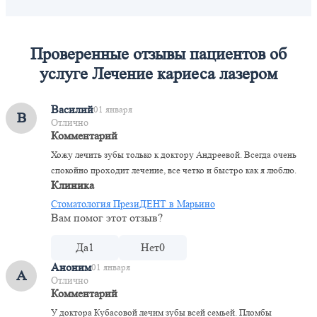
Проверенные отзывы пациентов об
услуге Лечение кариеса лазером
Василий
01 января
В
Отлично
Комментарий
Хожу лечить зубы только к доктору Андреевой. Всегда очень
спокойно проходит лечение, все четко и быстро как я люблю.
Клиника
Стоматология ПрезиДЕНТ в Марьино
Вам помог этот отзыв?
Да
1
Нет
0
Аноним
01 января
А
Отлично
Комментарий
У доктора Кубасовой лечим зубы всей семьей. Пломбы