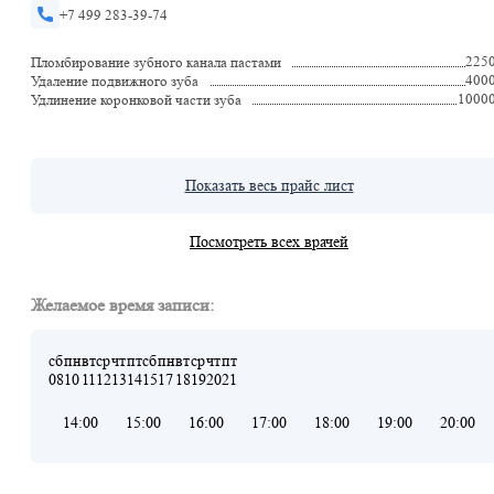
+7 499 283-39-74
225
Пломбирование зубного канала пастами
400
Удаление подвижного зуба
1000
Удлинение коронковой части зуба
Показать весь прайс лист
Посмотреть всех врачей
Желаемое время записи:
сб
пн
вт
ср
чт
пт
сб
пн
вт
ср
чт
пт
08
10
11
12
13
14
15
17
18
19
20
21
14:00
15:00
16:00
17:00
18:00
19:00
20:00