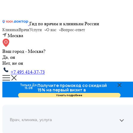
Гид по врачам и клиникам России
Клиники
Врачи
Услуги
О нас
Вопрос-ответ
Москва
Ваш город - Москва?
Да, он
Нет, не он
+7 495 414-37-73
Получите промокод со скидкой
Только До
15.08
15% на первый визит в
стоматологию
Узнать подробнее