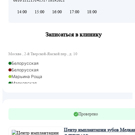
08
10
11
12
13
14
15
17
18
19
20
21
14:00
15:00
16:00
17:00
18:00
Записаться в клинику
Москва , 2-й Тверской-Ямской пер., д. 10
Белорусская
Белорусская
Марьина Роща
Маяковская
Менделеевская
Новослободская
Охотный ряд
Савеловская
Проверено
Савеловская
Савеловская
Марьина Роща
Центр имплантации зубов Медка