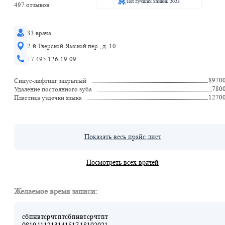
Топ лучших клиник 2023
497 отзывов
33 врача
2-й Тверской-Ямской пер., д. 10
+7 495 126-19-09
8970
Синус-лифтинг закрытый
780
Удаление постоянного зуба
1270
Пластика уздечки языка
Показать весь прайс лист
Посмотреть всех врачей
Желаемое время записи:
сб
пн
вт
ср
чт
пт
сб
пн
вт
ср
чт
пт