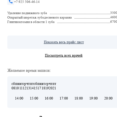
+7 925 506-46-14
330
Удаление подвижного зуба
460
Открытый кюретаж зубодесневого кармана
670
Гингивэктомия в области 1 зуба
Показать весь прайс лист
Посмотреть всех врачей
Желаемое время записи:
сб
пн
вт
ср
чт
пт
сб
пн
вт
ср
чт
пт
08
10
11
12
13
14
15
17
18
19
20
21
14:00
15:00
16:00
17:00
18:00
19:00
20:00