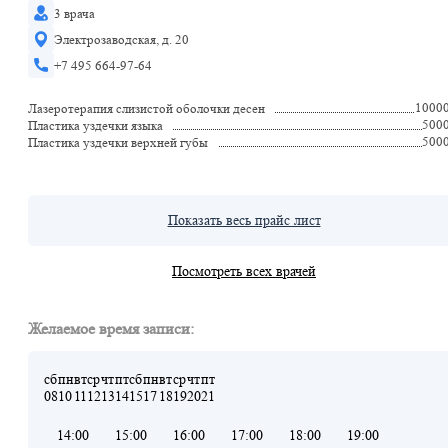
3 врача
Электрозаводская, д. 20
+7 495 664-97-64
1000
Лазеротерапия слизистой оболочки десен
500
Пластика уздечки языка
500
Пластика уздечки верхней губы
Показать весь прайс лист
Посмотреть всех врачей
Желаемое время записи:
сб
пн
вт
ср
чт
пт
сб
пн
вт
ср
чт
пт
08
10
11
12
13
14
15
17
18
19
20
21
14:00
15:00
16:00
17:00
18:00
19:00