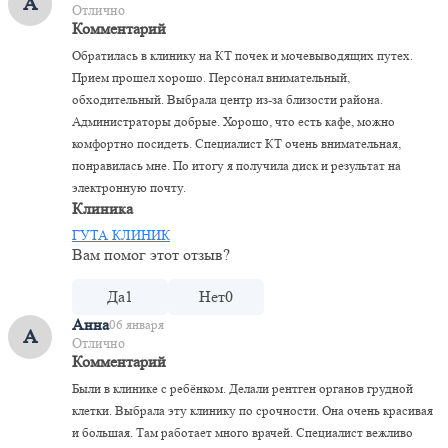
А
Отлично
Комментарий
Обратилась в клинику на КТ почек и мочевыводящих путех.
Прием прошел хорошо. Персонал внимательный,
обходительный. Выбрала центр из-за близости района.
Администраторы добрые. Хорошо, что есть кафе, можно
комфортно посидеть. Специалист КТ очень внимательная,
понравилась мне. По итогу я получила диск и результат на
электронную почту.
Клиника
ГУТА КЛИНИК
Вам помог этот отзыв?
Да
1
Нет
0
Анна
06 января
А
Отлично
Комментарий
Были в клинике с ребёнком. Делали рентген органов грудной
клетки. Выбрала эту клинику по срочности. Она очень красивая
и большая. Там работает много врачей. Специалист вежливо