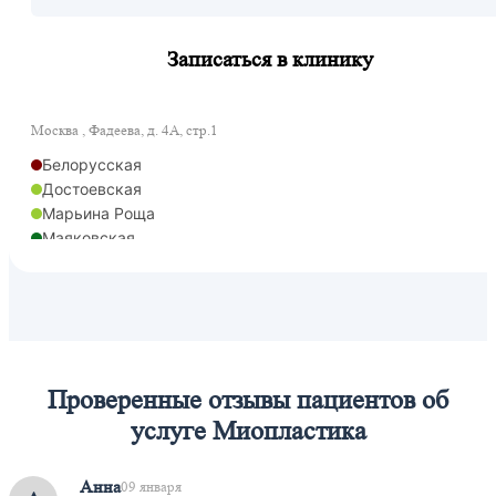
Записаться в клинику
Москва , Фадеева, д. 4А, стр.1
Белорусская
Достоевская
Марьина Роща
Маяковская
Менделеевская
Новослободская
Охотный ряд
Савеловская
Савеловская
Савеловская
Проверенные отзывы пациентов об
Марьина Роща
услуге Миопластика
Савёловская
Анна
09 января