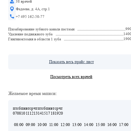
38 врачей
Фадеева, д. 4А, стр.1
+7 495 162-50-77
99
Пломбирование зубного канала пастами
140
Удаление подвижного зуба
190
Гингивэктомия в области 1 зуба
Показать весь прайс лист
Посмотреть всех врачей
Желаемое время записи:
пт
сб
пн
вт
ср
чт
пт
сб
пн
вт
ср
чт
07
08
10
11
12
13
14
15
17
18
19
20
08:00
09:00
10:00
11:00
12:00
13:00
14:00
15:00
16:00
17:00