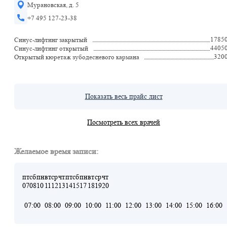
Мурановская, д. 5
+7 495 127-23-38
1785
Синус-лифтинг закрытый
4405
Синус-лифтинг открытый
320
Открытый кюретаж зубодесневого кармана
Показать весь прайс лист
Посмотреть всех врачей
Желаемое время записи:
пт
сб
пн
вт
ср
чт
пт
сб
пн
вт
ср
чт
07
08
10
11
12
13
14
15
17
18
19
20
07:00
08:00
09:00
10:00
11:00
12:00
13:00
14:00
15:00
16:00