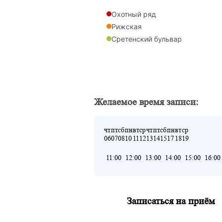
Охотный ряд
Рижская
Сретенский бульвар
Сухаревская
Трубная
Тургеневская
Чистые пруды
Желаемое время записи:
Рижская
Ермакова Роща
чт
пт
сб
пн
вт
ср
чт
пт
сб
пн
вт
ср
06
07
08
10
11
12
13
14
15
17
18
19
11:00
12:00
13:00
14:00
15:00
16:00
Записаться на приём