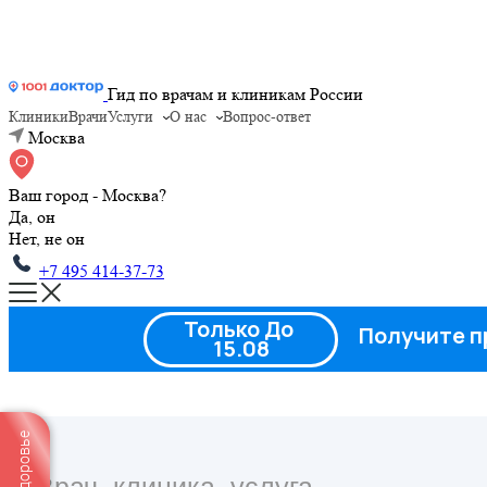
Гид по врачам и клиникам России
Клиники
Врачи
Услуги
О нас
Вопрос-ответ
Москва
Ваш город - Москва?
Да, он
Нет, не он
+7 495 414-37-73
Только До
Получите п
15.08