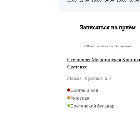
Записаться на приём
Всего записалось
346 человек
Столичная Медицинская Клиника
Сретенке
Москва , Сретенка, д. 9
Охотный ряд
Рижская
Сретенский бульвар
Сухаревская
Трубная
Тургеневская
Чистые пруды