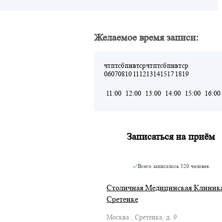
Желаемое время записи:
чт
пт
сб
пн
вт
ср
чт
пт
сб
пн
вт
ср
06
07
08
10
11
12
13
14
15
17
18
19
11:00
12:00
13:00
14:00
15:00
16:00
Записаться на приём
Всего записалось
320 человек
Столичная Медицинская Клиника
Сретенке
Москва , Сретенка, д. 9