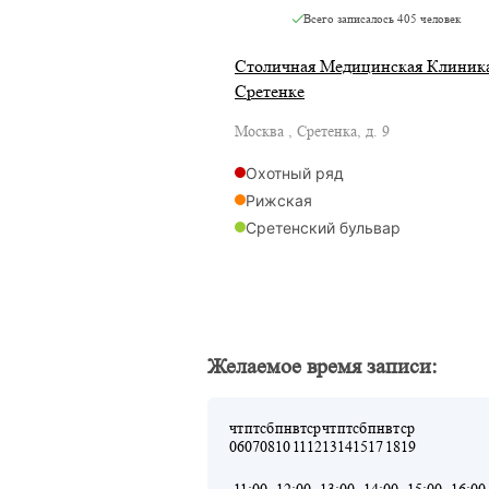
Всего записалось
405 человек
Столичная Медицинская Клиника
Сретенке
Москва , Сретенка, д. 9
Охотный ряд
Рижская
Сретенский бульвар
Сухаревская
Трубная
Тургеневская
Чистые пруды
Желаемое время записи:
Рижская
Ермакова Роща
чт
пт
сб
пн
вт
ср
чт
пт
сб
пн
вт
ср
06
07
08
10
11
12
13
14
15
17
18
19
11:00
12:00
13:00
14:00
15:00
16:00