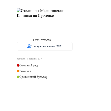
1394 отзыва
Топ лучших клиник 2023
Москва , Сретенка, д. 9
Охотный ряд
Рижская
Сретенский бульвар
Сухаревская
Трубная
Тургеневская
Чистые пруды
Рижская
Ермакова Роща