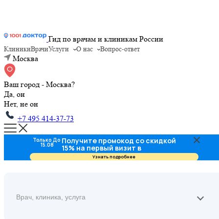
Гид по врачам и клиникам России
Клиники
Врачи
Услуги
О нас
Вопрос-ответ
Москва
Ваш город - Москва?
Да, он
Нет, не он
+7 495 414-37-73
Получите промокод со скидкой
Только До
15.08
15% на первый визит в
стоматологию
Узнать подробнее