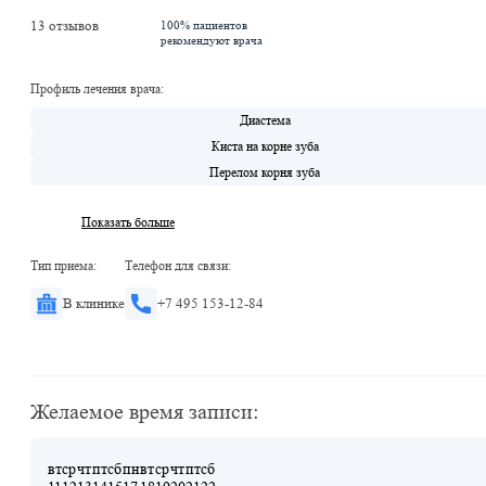
13 отзывов
100% пациентов
рекомендуют врача
Профиль лечения врача:
Диастема
Киста на корне зуба
Перелом корня зуба
Показать больше
Тип приема:
Телефон для связи:
В клинике
+7 495 153-12-84
Желаемое время записи:
вт
ср
чт
пт
сб
пн
вт
ср
чт
пт
сб