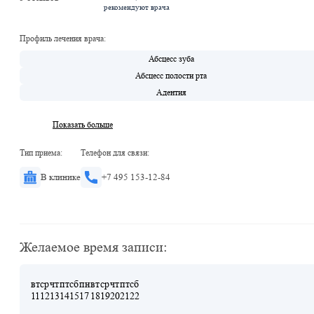
рекомендуют врача
Профиль лечения врача:
Абсцесс зуба
Абсцесс полости рта
Адентия
Показать больше
Тип приема:
Телефон для связи:
В клинике
+7 495 153-12-84
Желаемое время записи:
вт
ср
чт
пт
сб
пн
вт
ср
чт
пт
сб
11
12
13
14
15
17
18
19
20
21
22