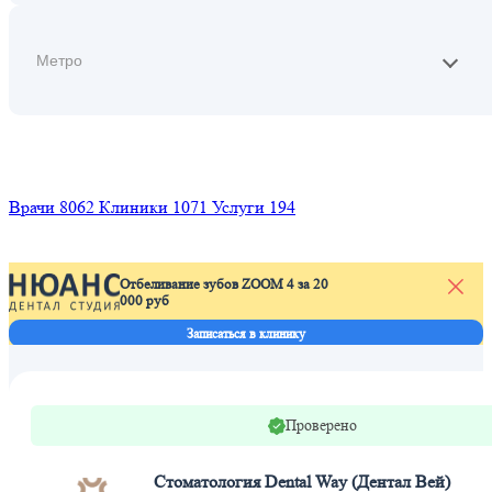
Найти
Врачи
8062
Клиники
1071
Услуги
194
Отбеливание зубов ZOOM 4 за 20
000 руб
Л
п
Записаться в клинику
Проверено
Стоматология Dental Way (Дентал Вей)