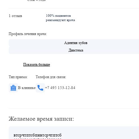
1 отзыв
100% пациентов
рекомендуют врача
Профиль лечения врача:
Адентия зубов
Диастема
Показать больше
Тип приема:
Телефон для связи:
В клинике
+7 495 153-12-84
Желаемое время записи:
вт
ср
чт
пт
сб
пн
вт
ср
чт
пт
сб