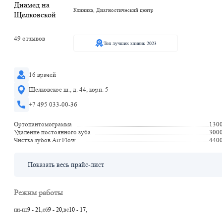
Клиника, Диагностический центр
49 отзывов
Топ лучших клиник 2023
16 врачей
Щелковское ш., д. 44, корп. 5
+7 495 033-00-36
Ортопантомограмма
130
Удаление постоянного зуба
300
Чистка зубов Air Flow
440
Показать весь прайс-лист
Режим работы
пн-пт
9 - 21,
сб
9 - 20,
вс
10 - 17,