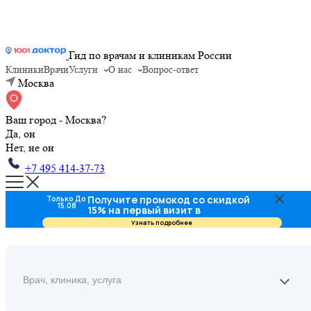
Гид по врачам и клиникам России
Клиники
Врачи
Услуги
О нас
Вопрос-ответ
Москва
Ваш город - Москва?
Да, он
Нет, не он
+7 495 414-37-73
Получите промокод со скидкой
Только До
15.08
15% на первый визит в
стоматологию
Узнать подробнее