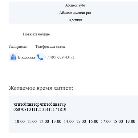
Абсцесс зуба
Абсцесс полости рта
Адентия
Показать больше
Тип приема:
Телефон для связи:
В клинике
+7 495 609-43-71
Желаемое время записи:
чт
пт
сб
пн
вт
ср
чт
пт
сб
пн
вт
ср
06
07
08
10
11
12
13
14
15
17
18
19
10:00
11:00
12:00
13:00
14:00
15:00
16:00
17:00
18:00
19:00