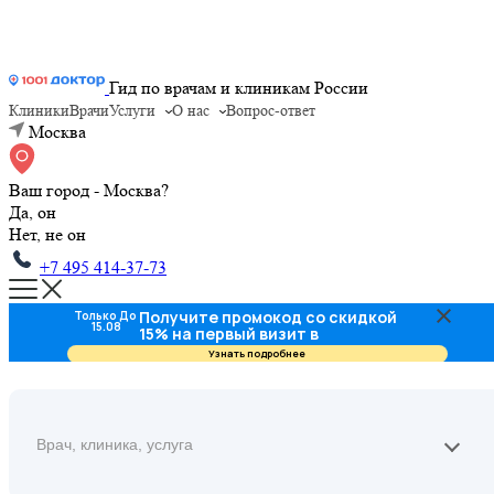
Гид по врачам и клиникам России
Клиники
Врачи
Услуги
О нас
Вопрос-ответ
Москва
Ваш город - Москва?
Да, он
Нет, не он
+7 495 414-37-73
Получите промокод со скидкой
Только До
15.08
15% на первый визит в
стоматологию
Узнать подробнее