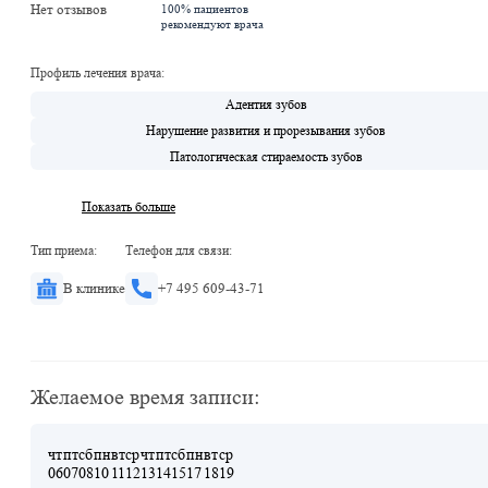
Нет отзывов
100% пациентов
Тестовская
рекомендуют врача
Профиль лечения врача:
Адентия зубов
Нарушение развития и прорезывания зубов
Патологическая стираемость зубов
Показать больше
Тип приема:
Телефон для связи:
В клинике
+7 495 609-43-71
Желаемое время записи:
чт
пт
сб
пн
вт
ср
чт
пт
сб
пн
вт
ср
06
07
08
10
11
12
13
14
15
17
18
19