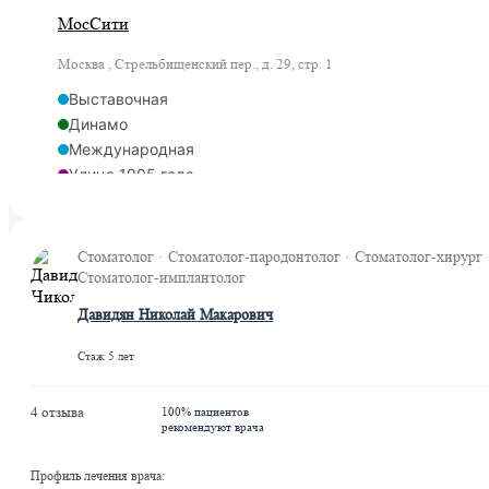
МосСити
Москва , Стрельбищенский пер., д. 29, стр. 1
Выставочная
Динамо
Международная
Улица 1905 года
Фили
Деловой центр
Деловой центр
Стоматолог · Стоматолог-пародонтолог · Стоматолог-хирург 
Шелепиха
Стоматолог-имплантолог
Хорошевская
Давидян Николай Макарович
Шелепиха
ЦСКА
Стаж 5 лет
Петровский парк
Тестовская
4 отзыва
100% пациентов
рекомендуют врача
Профиль лечения врача: