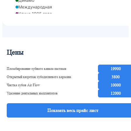
Динамо
Международная
Улица 1905 года
Фили
Деловой центр
Деловой центр
Шелепиха
Хорошевская
Цены
Шелепиха
ЦСКА
Петровский парк
Пломбирование зубного канала пастами
19900
Тестовская
Открытый кюретаж зубодесневого кармана
3800
Чистка зубов Air Flow
10000
Удаление дентальных имплантатов
12000