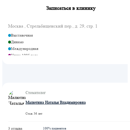
Записаться в клинику
Москва , Стрельбищенский пер., д. 29, стр. 1
Выставочная
Динамо
Международная
Улица 1905 года
Фили
Деловой центр
Деловой центр
Шелепиха
Хорошевская
Стоматолог
Шелепиха
ЦСКА
Малютина Наталья Владимировна
Петровский парк
Стаж 36 лет
Тестовская
3 отзыва
100% пациентов