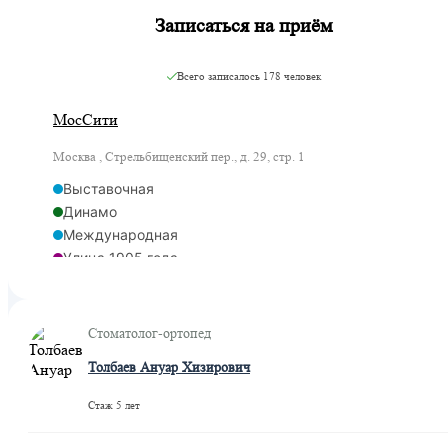
Записаться на приём
Всего записалось
178 человек
МосСити
Москва , Стрельбищенский пер., д. 29, стр. 1
Выставочная
Динамо
Международная
Улица 1905 года
Фили
Деловой центр
Деловой центр
Стоматолог-ортопед
Шелепиха
Толбаев Ануар Хизирович
Хорошевская
Шелепиха
Стаж 5 лет
ЦСКА
Петровский парк