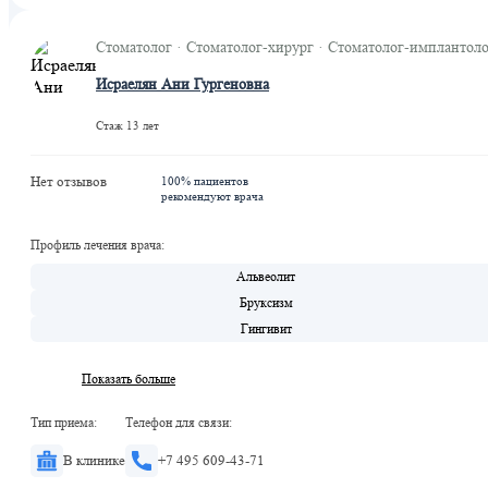
Деловой центр
Деловой центр
Стоматолог · Стоматолог-хирург · Стоматолог-имплантол
Шелепиха
Исраелян Ани Гургеновна
Хорошевская
Шелепиха
Стаж 13 лет
ЦСКА
Петровский парк
Нет отзывов
100% пациентов
Тестовская
рекомендуют врача
Профиль лечения врача:
Альвеолит
Бруксизм
Гингивит
Показать больше
Тип приема:
Телефон для связи:
В клинике
+7 495 609-43-71