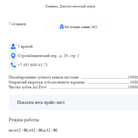
Клиника, Диагностический центр
7 отзывов
Топ лучших клиник 2023
5 врачей
Стрельбищенский пер., д. 29, стр. 1
+7 495 609-43-71
Пломбирование зубного канала пастами
1990
Открытый кюретаж зубодесневого кармана
380
Чистка зубов Air Flow
1000
Показать весь прайс-лист
Режим работы
пн-пт
12 - 00,
сб
12 - 00,
вс
12 - 00,