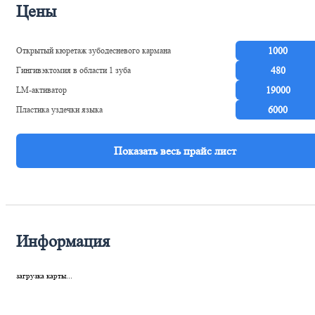
Цены
Открытый кюретаж зубодесневого кармана
1000
Гингивэктомия в области 1 зуба
480
LM-активатор
19000
Пластика уздечки языка
6000
Информация
загрузка карты...