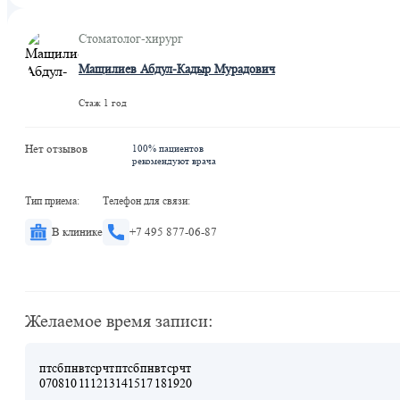
Стоматолог-хирург
Мащилиев Абдул-Кадыр Мурадович
Стаж 1 год
Нет отзывов
100% пациентов
рекомендуют врача
Тип приема:
Телефон для связи:
В клинике
+7 495 877-06-87
Желаемое время записи:
пт
сб
пн
вт
ср
чт
пт
сб
пн
вт
ср
чт
07
08
10
11
12
13
14
15
17
18
19
20