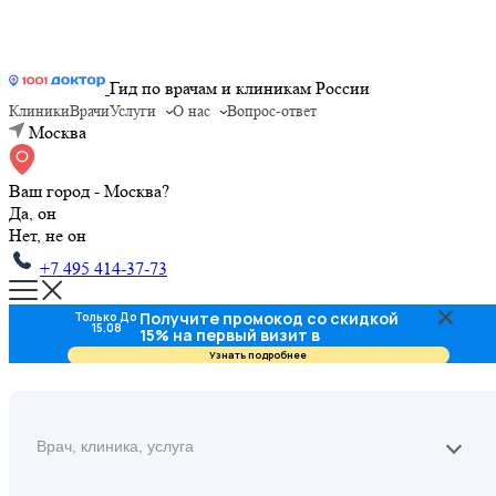
Гид по врачам и клиникам России
Клиники
Врачи
Услуги
О нас
Вопрос-ответ
Москва
Ваш город - Москва?
Да, он
Нет, не он
+7 495 414-37-73
Получите промокод со скидкой
Только До
15.08
15% на первый визит в
стоматологию
Узнать подробнее