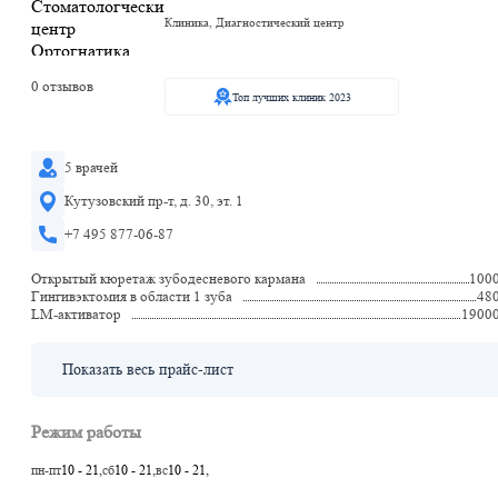
Клиника, Диагностический центр
0 отзывов
Топ лучших клиник 2023
5 врачей
Кутузовский пр-т, д. 30, эт. 1
+7 495 877-06-87
Открытый кюретаж зубодесневого кармана
100
Гингивэктомия в области 1 зуба
48
LM-активатор
1900
Показать весь прайс-лист
Режим работы
пн-пт
10 - 21,
сб
10 - 21,
вс
10 - 21,