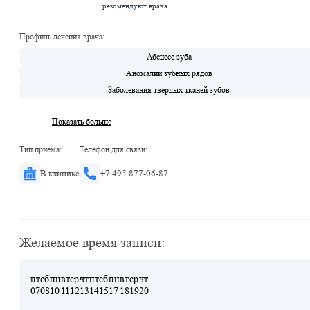
рекомендуют врача
Профиль лечения врача:
Абсцесс зуба
Аномалии зубных рядов
Заболевания твердых тканей зубов
Показать больше
Тип приема:
Телефон для связи:
В клинике
+7 495 877-06-87
Желаемое время записи:
пт
сб
пн
вт
ср
чт
пт
сб
пн
вт
ср
чт
07
08
10
11
12
13
14
15
17
18
19
20