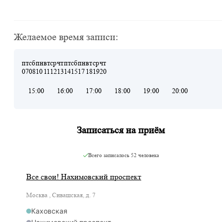
Желаемое время записи:
пт
сб
пн
вт
ср
чт
пт
сб
пн
вт
ср
чт
07
08
10
11
12
13
14
15
17
18
19
20
15:00
16:00
17:00
18:00
19:00
20:00
Записаться на приём
Всего записалось
52 человека
Все свои! Нахимовский проспект
Москва , Сивашская, д. 7
Каховская