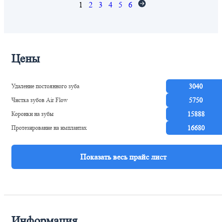
1
2
3
4
5
6
Цены
Удаление постоянного зуба
3040
Чистка зубов Air Flow
5750
Коронки на зубы
15888
Протезирование на имплантах
16680
Информация