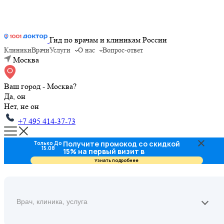
Гид по врачам и клиникам России
Клиники
Врачи
Услуги
О нас
Вопрос-ответ
Москва
Ваш город - Москва?
Да, он
Нет, не он
+7 495 414-37-73
Получите промокод со скидкой
Только До
15.08
15% на первый визит в
стоматологию
Узнать подробнее