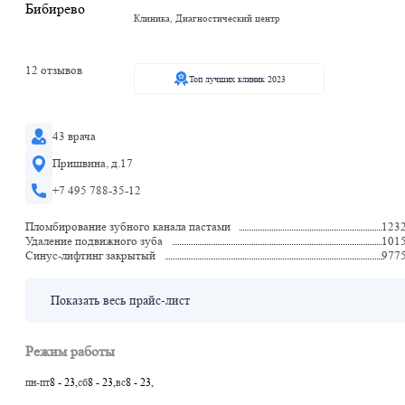
Клиника, Диагностический центр
12 отзывов
Топ лучших клиник 2023
43 врача
Пришвина, д.17
+7 495 788-35-12
Пломбирование зубного канала пастами
123
Удаление подвижного зуба
101
Синус-лифтинг закрытый
977
Показать весь прайс-лист
Режим работы
пн-пт
8 - 23,
сб
8 - 23,
вс
8 - 23,