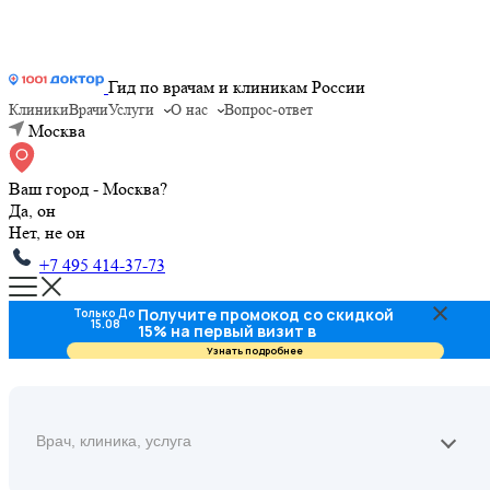
Гид по врачам и клиникам России
Клиники
Врачи
Услуги
О нас
Вопрос-ответ
Москва
Ваш город - Москва?
Да, он
Нет, не он
+7 495 414-37-73
Получите промокод со скидкой
Только До
15.08
15% на первый визит в
стоматологию
Узнать подробнее