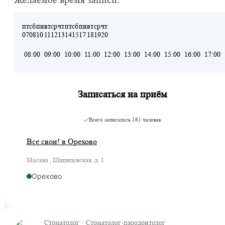
Желаемое время записи:
пт
сб
пн
вт
ср
чт
пт
сб
пн
вт
ср
чт
07
08
10
11
12
13
14
15
17
18
19
20
08:00
09:00
10:00
11:00
12:00
13:00
14:00
15:00
16:00
17:00
Записаться на приём
Всего записалось
161 человек
Все свои! в Орехово
Москва , Шипиловская, д. 1
Орехово
Стоматолог · Стоматолог-пародонтолог