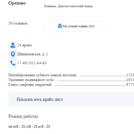
Клиника, Диагностический центр
20 отзывов
Топ лучших клиник 2023
24 врача
Шипиловская, д. 1
+7 495 011-04-63
Пломбирование зубного канала пастами
123
Удаление подвижного зуба
101
Синус-лифтинг закрытый
977
Показать весь прайс-лист
Режим работы
пн-пт
8 - 23,
сб
8 - 23,
вс
8 - 23,