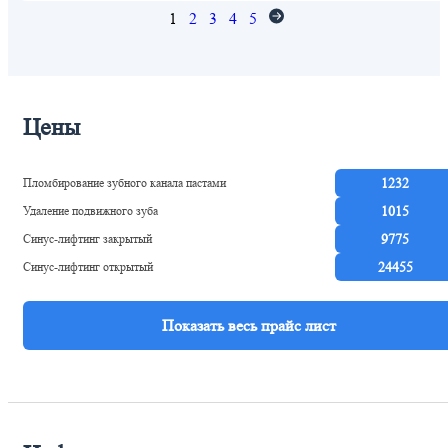
1
2
3
4
5
Цены
Пломбирование зубного канала пастами
1232
Удаление подвижного зуба
1015
Синус-лифтинг закрытый
9775
Синус-лифтинг открытый
24455