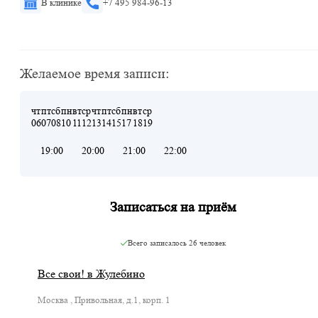
В клинике
+7 495 984-96-13
Желаемое время записи:
чт
пт
сб
пн
вт
ср
чт
пт
сб
пн
вт
ср
06
07
08
10
11
12
13
14
15
17
18
19
19:00
20:00
21:00
22:00
Записаться на приём
Всего записалось
26 человек
Все свои! в Жулебино
Москва , Привольная, д.1, корп. 1