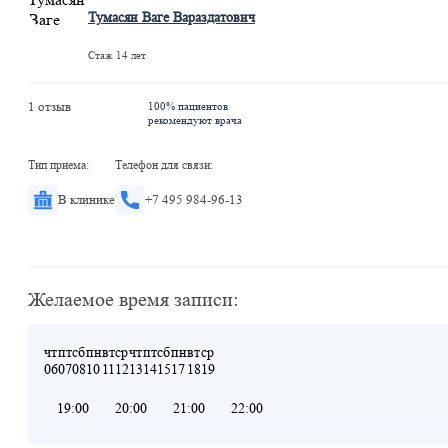
Тумасян Ваге Вараздатович
Стаж 14 лет
1 отзыв
100% пациентов
рекомендуют врача
Тип приема:
Телефон для связи:
В клинике
+7 495 984-96-13
Желаемое время записи:
чт
пт
сб
пн
вт
ср
чт
пт
сб
пн
вт
ср
06
07
08
10
11
12
13
14
15
17
18
19
19:00
20:00
21:00
22:00