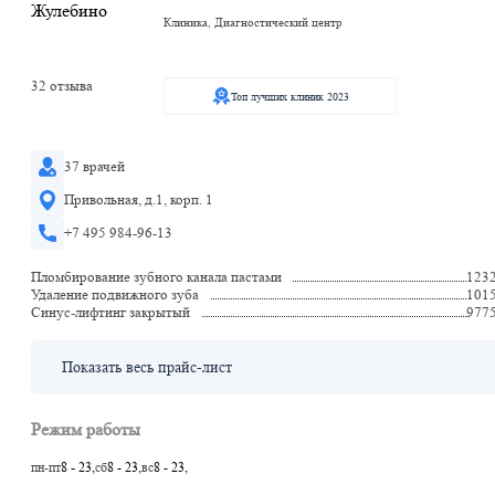
Клиника, Диагностический центр
32 отзыва
Топ лучших клиник 2023
37 врачей
Привольная, д.1, корп. 1
+7 495 984-96-13
Пломбирование зубного канала пастами
123
Удаление подвижного зуба
101
Синус-лифтинг закрытый
977
Показать весь прайс-лист
Режим работы
пн-пт
8 - 23,
сб
8 - 23,
вс
8 - 23,