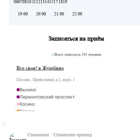
06
07
08
10
11
12
13
14
15
17
18
19
19:00
20:00
21:00
22:00
Записаться на приём
Всего записалось
384 человека
Все свои! в Жулебино
Москва , Привольная, д.1, корп. 1
Выхино
Лермонтовский проспект
Косино
Косино
Ухтомская
Стоматолог · Стоматолог-ортопед