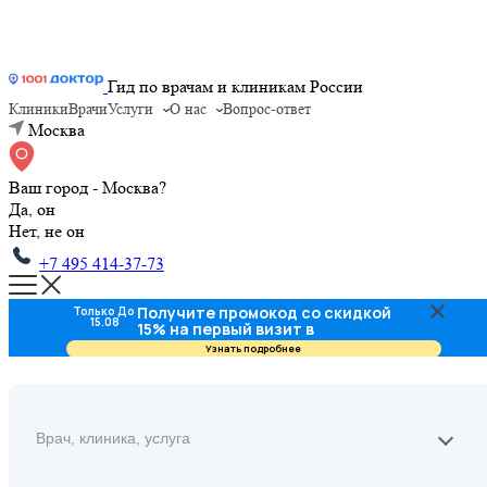
Гид по врачам и клиникам России
Клиники
Врачи
Услуги
О нас
Вопрос-ответ
Москва
Ваш город - Москва?
Да, он
Нет, не он
+7 495 414-37-73
Получите промокод со скидкой
Только До
15.08
15% на первый визит в
стоматологию
Узнать подробнее