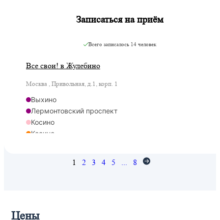
Записаться на приём
Всего записалось
14 человек
Все свои! в Жулебино
Москва , Привольная, д.1, корп. 1
Выхино
Лермонтовский проспект
Косино
Косино
Ухтомская
1
2
3
4
5
...
8
Цены