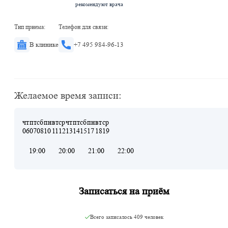
рекомендуют врача
Тип приема:
Телефон для связи:
В клинике
+7 495 984-96-13
Желаемое время записи:
чт
пт
сб
пн
вт
ср
чт
пт
сб
пн
вт
ср
06
07
08
10
11
12
13
14
15
17
18
19
19:00
20:00
21:00
22:00
Записаться на приём
Всего записалось
409 человек