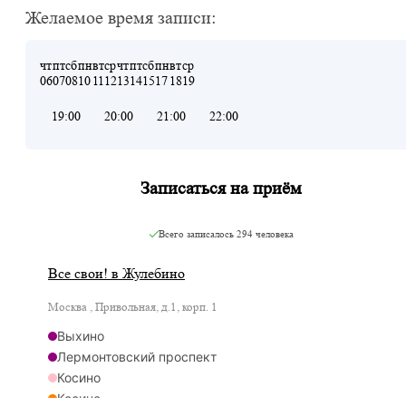
Желаемое время записи:
чт
пт
сб
пн
вт
ср
чт
пт
сб
пн
вт
ср
06
07
08
10
11
12
13
14
15
17
18
19
19:00
20:00
21:00
22:00
Записаться на приём
Всего записалось
294 человека
Все свои! в Жулебино
Москва , Привольная, д.1, корп. 1
Выхино
Лермонтовский проспект
Косино
Косино