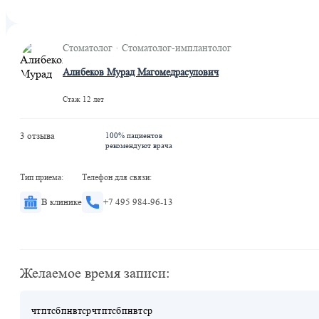
Ухтомская
Стоматолог · Стоматолог-имплантолог
Алибеков Мурад Магомедрасулович
Стаж 12 лет
3 отзыва
100% пациентов
рекомендуют врача
Тип приема:
Телефон для связи:
В клинике
+7 495 984-96-13
Желаемое время записи:
чт
пт
сб
пн
вт
ср
чт
пт
сб
пн
вт
ср