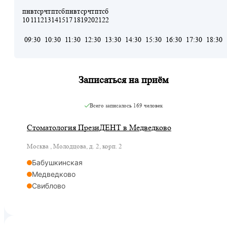
пн
вт
ср
чт
пт
сб
пн
вт
ср
чт
пт
сб
10
11
12
13
14
15
17
18
19
20
21
22
09:30
10:30
11:30
12:30
13:30
14:30
15:30
16:30
17:30
18:30
Записаться на приём
Всего записалось
169 человек
Стоматология ПрезиДЕНТ в Медведково
Москва , Молодцова, д. 2, корп. 2
Бабушкинская
Медведково
Свиблово