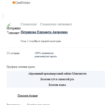
Свиблово
Стоматолог · Стоматолог-гигиенист
Петряшова Елизавета Андреевна
Стаж 2 года
Врач первой категории
23 отзыва
100% пациентов
рекомендуют врача
Профиль лечения врача:
Абразивный преканцерозный хейлит Манганотти
Болезни губ и слизистой рта
Болезнь языка
Показать больше
Тип приема:
Телефон для связи: