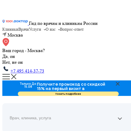
Гид по врачам и клиникам России
Клиники
Врачи
Услуги
О нас
Вопрос-ответ
Москва
Ваш город - Москва?
Да, он
Нет, не он
+7 495 414-37-73
Получите промокод со скидкой
Только До
15.08
15% на первый визит в
стоматологию
Узнать подробнее