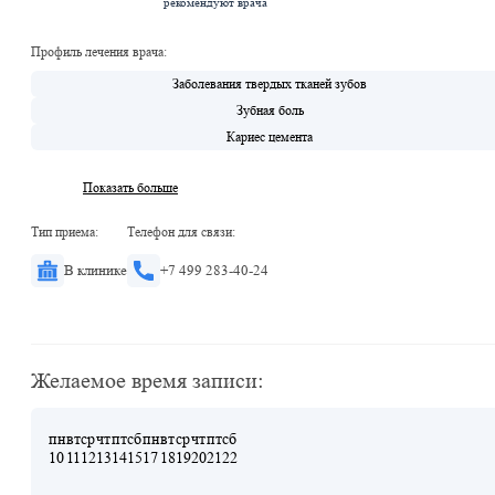
рекомендуют врача
Профиль лечения врача:
Заболевания твердых тканей зубов
Зубная боль
Кариес цемента
Показать больше
Тип приема:
Телефон для связи:
В клинике
+7 499 283-40-24
Желаемое время записи:
пн
вт
ср
чт
пт
сб
пн
вт
ср
чт
пт
сб
10
11
12
13
14
15
17
18
19
20
21
22