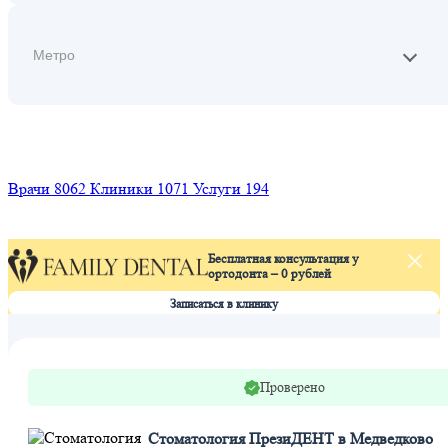
Найти
Врачи
8062
Клиники
1071
Услуги
194
Бесплатная консультация у
ортодонта – 0 рублей
Л
п
Записаться в клинику
Проверено
Стоматология ПрезиДЕНТ в Медведково