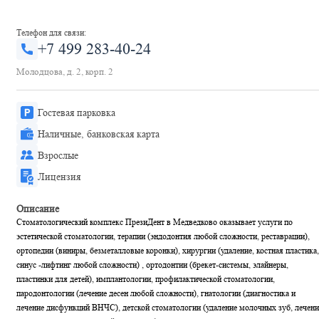
Телефон для связи:
+7 499 283-40-24
Молодцова, д. 2, корп. 2
Гостевая парковка
Наличные, банковская карта
Взрослые
Лицензия
Описание
Стоматологический комплекс ПрезиДент в Медведково оказывает услуги по
эстетической стоматологии, терапии (эндодонтия любой сложности, реставрации),
ортопедии (виниры, безметалловые коронки), хирургии (удаление, костная пластика,
синус -лифтинг любой сложности) , ортодонтии (брекет-системы, элайнеры,
пластинки для детей), имплантологии, профилактической стоматологии,
пародонтологии (лечение десен любой сложности), гнатологии (диагностика и
лечение дисфункций ВНЧС), детской стоматологии (удаление молочных зуб, лечени