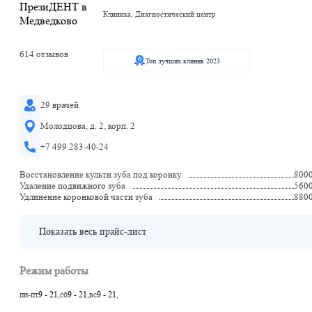
Клиника, Диагностический центр
614 отзывов
Топ лучших клиник 2023
29 врачей
Молодцова, д. 2, корп. 2
+7 499 283-40-24
Восстановление культи зуба под коронку
800
Удаление подвижного зуба
560
Удлинение коронковой части зуба
880
Показать весь прайс-лист
Режим работы
пн-пт
9 - 21,
сб
9 - 21,
вс
9 - 21,