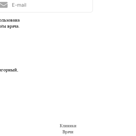
ользована
иём врача.
Нагорный,
Клиники
Врачи