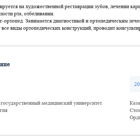
ируется на художественной реставрации зубов, лечении кари
лости рта, отбеливании.
г-ортопед. Занимается диагностикой и ортопедическим лече
 все виды ортопедических конструкций, проводит консульт
ание
20
 государственный медицинский университет
Каз
гия
Сто
Орд