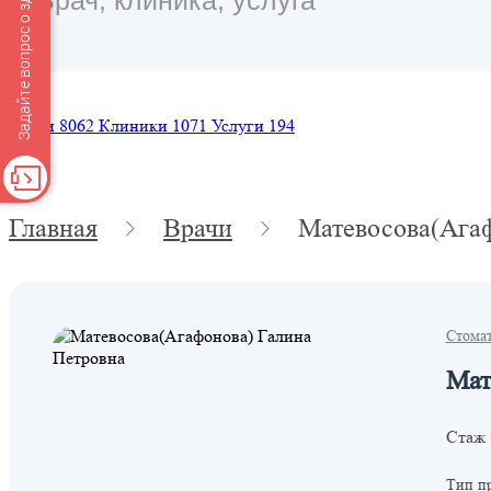
Задайте вопрос о здоровье
Врачи
8062
Клиники
1071
Услуги
194
Главная
Врачи
Матевосова(Агаф
Стома
Мат
Стаж 
Тип п