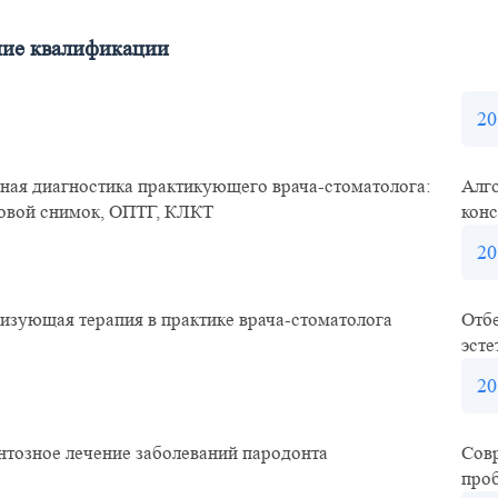
ие квалификации
20
ная диагностика практикующего врача-стоматолога:
Алг
овой снимок, ОПТГ, КЛКТ
кон
20
изующая терапия в практике врача-стоматолога
Отбе
эсте
20
тозное лечение заболеваний пародонта
Совр
про