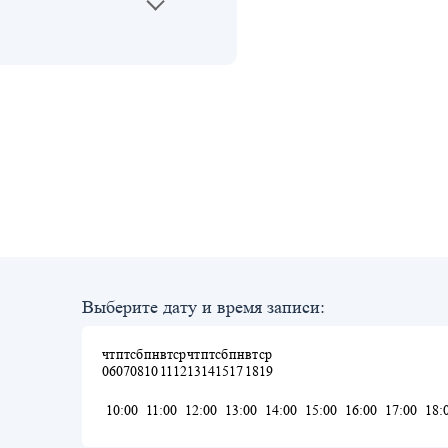
Выберите дату и время записи:
чт
пт
сб
пн
вт
ср
чт
пт
сб
пн
вт
ср
06
07
08
10
11
12
13
14
15
17
18
19
10:00
11:00
12:00
13:00
14:00
15:00
16:00
17:00
18: