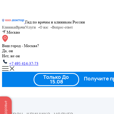
Гид по врачам и клиникам России
Клиники
Врачи
Услуги
О нас
Вопрос-ответ
Москва
Ваш город - Москва?
Да, он
Нет, не он
+7 495 414-37-73
Только До
Получите п
15.08