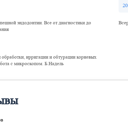
20
пешной эндодонтии. Все от диагностики до
Всер
ания
 обработки, ирригации и обтурации корневых
абота с микроскопом. Б.Надель
ывы
ов