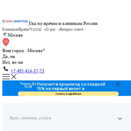
Гид по врачам и клиникам России
Клиники
Врачи
Услуги
О нас
Вопрос-ответ
Москва
Ваш город - Москва?
Да, он
Нет, не он
+7 495 414-37-73
Получите промокод со скидкой
Только До
15.08
15% на первый визит в
стоматологию
Узнать подробнее