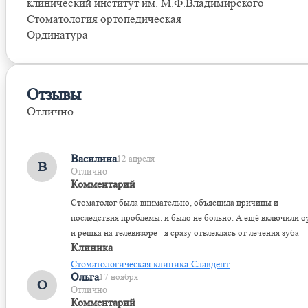
клинический институт им. М.Ф.Владимирского
Стоматология ортопедическая
Ординатура
Отзывы
Отлично
Оставить отзыв
Василина
12 апреля
В
Отлично
Комментарий
Стоматолог была внимательно, объяснила причины и
последствия проблемы. и было не больно. А ещё включили о
и решка на телевизоре - я сразу отвлеклась от лечения зуба
Клиника
Стоматологическая клиника Славдент
Ольга
17 ноября
О
Отлично
Комментарий