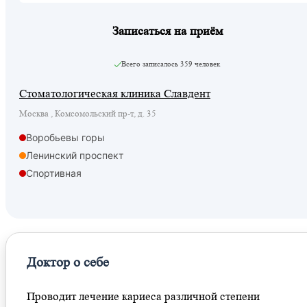
Записаться на приём
Всего записалось
359 человек
Стоматологическая клиника Славдент
Москва , Комсомольский пр-т, д. 35
Воробьевы горы
Ленинский проспект
Спортивная
Фрунзенская
Площадь Гагарина
Лужники
Доктор о себе
Проводит лечение кариеса различной степени