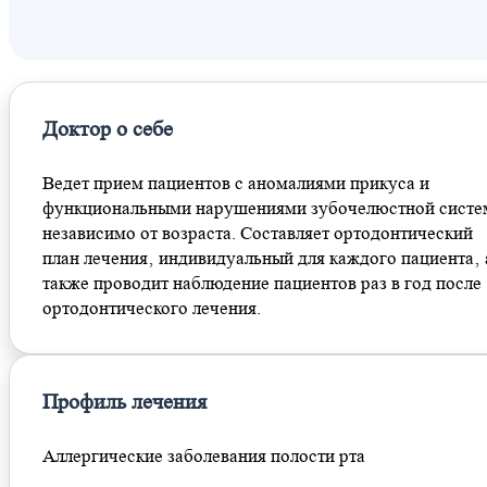
Славянский бульвар
Филевский парк
Мнёвники
Терехово
Доктор о себе
Давыдково
Ведет прием пациентов с аномалиями прикуса и
функциональными нарушениями зубочелюстной сист
независимо от возраста. Составляет ортодонтический
план лечения‚ индивидуальный для каждого пациента‚ 
также проводит наблюдение пациентов раз в год после
ортодонтического лечения.
Профиль лечения
Аллергические заболевания полости рта