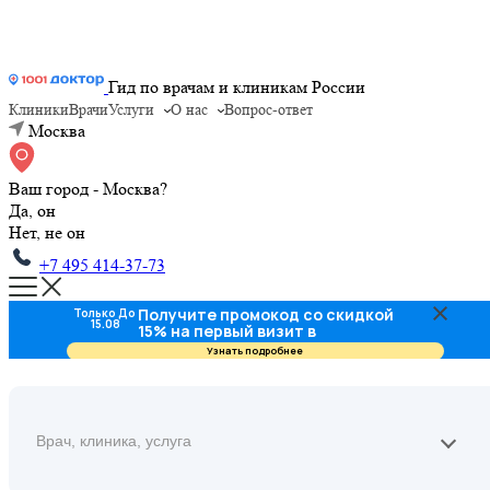
Гид по врачам и клиникам России
Клиники
Врачи
Услуги
О нас
Вопрос-ответ
Москва
Ваш город - Москва?
Да, он
Нет, не он
+7 495 414-37-73
Получите промокод со скидкой
Только До
15.08
15% на первый визит в
стоматологию
Узнать подробнее