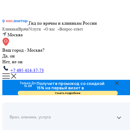
Гид по врачам и клиникам России
Клиники
Врачи
Услуги
О нас
Вопрос-ответ
Москва
Ваш город - Москва?
Да, он
Нет, не он
+7 495 414-37-73
Получите промокод со скидкой
Только До
15.08
15% на первый визит в
стоматологию
Узнать подробнее