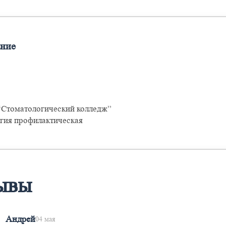
ание
Стоматологический колледж”
гия профилактическая
ывы
Андрей
04 мая