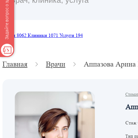
Задайте вопрос о здоровье
Врачи
8062
Клиники
1071
Услуги
194
Главная
Врачи
Аппазова Арина
Стомат
Апп
Стаж 
Тип п