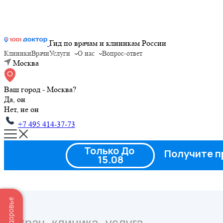
Гид по врачам и клиникам России
Клиники
Врачи
Услуги
О нас
Вопрос-ответ
Москва
Ваш город - Москва?
Да, он
Нет, не он
+7 495 414-37-73
Только До
Получите п
15.08