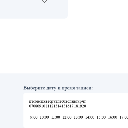
Выберите дату и время записи:
пт
сб
вс
пн
вт
ср
чт
пт
сб
вс
пн
вт
ср
чт
07
08
09
10
11
12
13
14
15
16
17
18
19
20
9:00
10:00
11:00
12:00
13:00
14:00
15:00
16:00
17:0