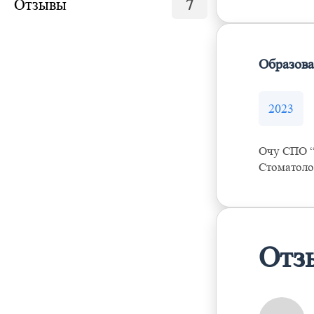
Отзывы
7
Образов
2023
Очу СПО “
Стоматоло
Отз