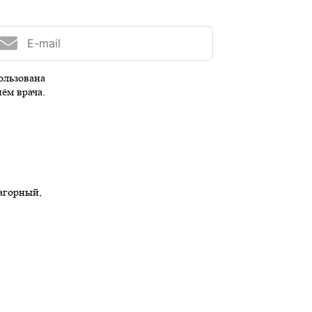
ользована
иём врача.
Нагорный,